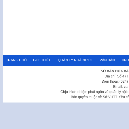
TRANG CHỦ
GIỚI THIỆU
QUẢN LÝ NHÀ NƯỚC
VĂN BẢN
TIN 
SỞ VĂN HÓA VÀ
Địa chỉ: Số 47
Điện thoại: (024
Email: va
Chịu trách nhiệm phát ngôn và quản lý nộ
Bản quyền thuộc về Sở VHTT. Yêu cầu 