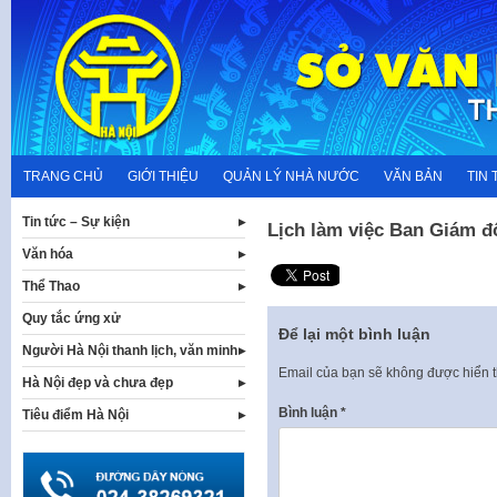
Skip
to
content
TRANG CHỦ
GIỚI THIỆU
QUẢN LÝ NHÀ NƯỚC
VĂN BẢN
TIN 
Tin tức – Sự kiện
Lịch làm việc Ban Giám đ
Văn hóa
Thể Thao
Quy tắc ứng xử
Để lại một bình luận
Người Hà Nội thanh lịch, văn minh
Email của bạn sẽ không được hiển t
Hà Nội đẹp và chưa đẹp
Bình luận
*
Tiêu điểm Hà Nội