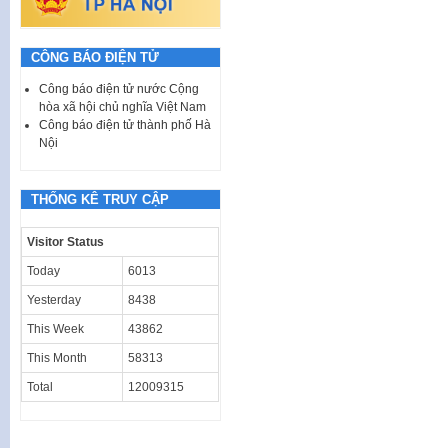
CÔNG BÁO ĐIỆN TỬ
Công báo điện tử nước Cộng
hòa xã hội chủ nghĩa Việt Nam
Công báo điện tử thành phố Hà
Nội
THỐNG KÊ TRUY CẬP
Visitor Status
Today
6013
Yesterday
8438
This Week
43862
This Month
58313
Total
12009315