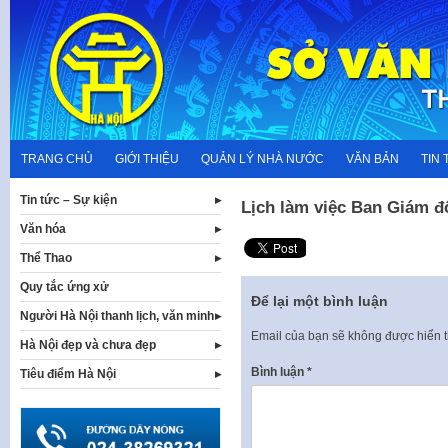
Skip
to
content
TRANG CHỦ
GIỚI THIỆU
QUẢN LÝ NHÀ NƯỚC
VĂN BẢN
TIN 
Tin tức – Sự kiện
Lịch làm việc Ban Giám đố
Văn hóa
Thể Thao
Quy tắc ứng xử
Để lại một bình luận
Người Hà Nội thanh lịch, văn minh
Email của bạn sẽ không được hiển t
Hà Nội đẹp và chưa đẹp
Bình luận
*
Tiêu điểm Hà Nội