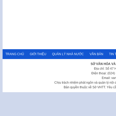
TRANG CHỦ
GIỚI THIỆU
QUẢN LÝ NHÀ NƯỚC
VĂN BẢN
TIN 
SỞ VĂN HÓA VÀ
Địa chỉ: Số 47
Điện thoại: (024
Email: va
Chịu trách nhiệm phát ngôn và quản lý nộ
Bản quyền thuộc về Sở VHTT. Yêu cầu 