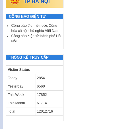
CÔNG BÁO ĐIỆN TỬ
Công báo điện tử nước Cộng
hòa xã hội chủ nghĩa Việt Nam
Công báo điện tử thành phố Hà
Nội
THỐNG KÊ TRUY CẬP
Visitor Status
Today
2854
Yesterday
6560
This Week
17852
This Month
61714
Total
12012716