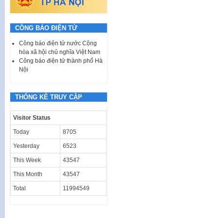
CÔNG BÁO ĐIỆN TỬ
Công báo điện tử nước Cộng
hòa xã hội chủ nghĩa Việt Nam
Công báo điện tử thành phố Hà
Nội
THỐNG KÊ TRUY CẬP
Visitor Status
Today
8705
Yesterday
6523
This Week
43547
This Month
43547
Total
11994549