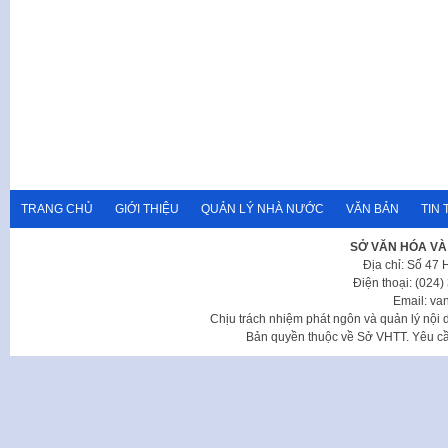
TRANG CHỦ
GIỚI THIỆU
QUẢN LÝ NHÀ NƯỚC
VĂN BẢN
TIN 
SỞ VĂN HÓA VÀ
Địa chỉ: Số 47
Điện thoại: (024
Email: va
Chịu trách nhiệm phát ngôn và quản lý nộ
Bản quyền thuộc về Sở VHTT. Yêu cầu 