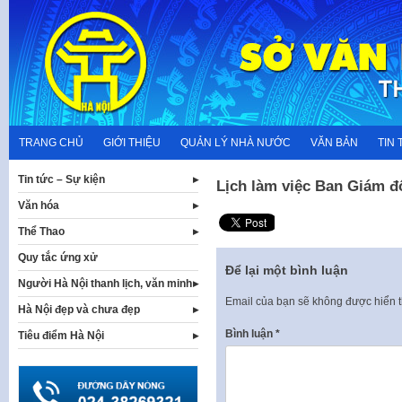
Skip
to
content
TRANG CHỦ
GIỚI THIỆU
QUẢN LÝ NHÀ NƯỚC
VĂN BẢN
TIN 
Tin tức – Sự kiện
Lịch làm việc Ban Giám đố
Văn hóa
Thể Thao
Quy tắc ứng xử
Để lại một bình luận
Người Hà Nội thanh lịch, văn minh
Email của bạn sẽ không được hiển t
Hà Nội đẹp và chưa đẹp
Bình luận
*
Tiêu điểm Hà Nội