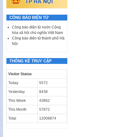
CÔNG BÁO ĐIỆN TỬ
Công báo điện tử nước Cộng
hòa xã hội chủ nghĩa Việt Nam
Công báo điện tử thành phố Hà
Nội
THỐNG KÊ TRUY CẬP
Visitor Status
Today
5572
Yesterday
8438
This Week
43862
This Month
57872
Total
12008874