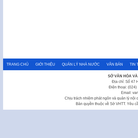
TRANG CHỦ
GIỚI THIỆU
QUẢN LÝ NHÀ NƯỚC
VĂN BẢN
TIN 
SỞ VĂN HÓA VÀ
Địa chỉ: Số 47
Điện thoại: (024
Email: va
Chịu trách nhiệm phát ngôn và quản lý nộ
Bản quyền thuộc về Sở VHTT. Yêu cầu 