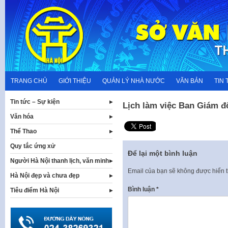
Skip
to
content
TRANG CHỦ
GIỚI THIỆU
QUẢN LÝ NHÀ NƯỚC
VĂN BẢN
TIN 
Tin tức – Sự kiện
Lịch làm việc Ban Giám đố
Văn hóa
Thể Thao
Quy tắc ứng xử
Để lại một bình luận
Người Hà Nội thanh lịch, văn minh
Email của bạn sẽ không được hiển t
Hà Nội đẹp và chưa đẹp
Bình luận
*
Tiêu điểm Hà Nội