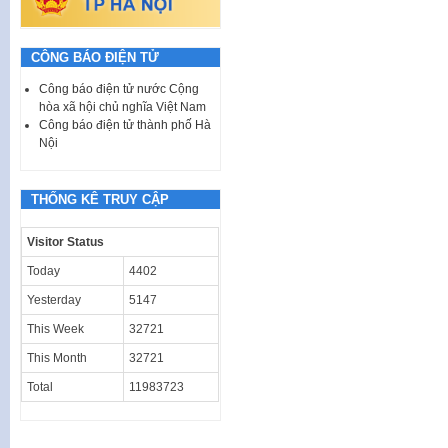
CÔNG BÁO ĐIỆN TỬ
Công báo điện tử nước Cộng
hòa xã hội chủ nghĩa Việt Nam
Công báo điện tử thành phố Hà
Nội
THỐNG KÊ TRUY CẬP
Visitor Status
Today
4402
Yesterday
5147
This Week
32721
This Month
32721
Total
11983723