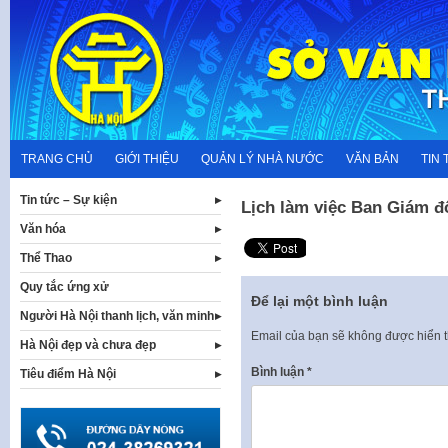
Skip
to
content
TRANG CHỦ
GIỚI THIỆU
QUẢN LÝ NHÀ NƯỚC
VĂN BẢN
TIN 
Tin tức – Sự kiện
Lịch làm việc Ban Giám đố
Văn hóa
Thể Thao
Quy tắc ứng xử
Để lại một bình luận
Người Hà Nội thanh lịch, văn minh
Email của bạn sẽ không được hiển t
Hà Nội đẹp và chưa đẹp
Bình luận
*
Tiêu điểm Hà Nội