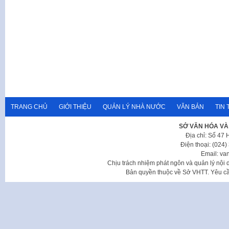
TRANG CHỦ
GIỚI THIỆU
QUẢN LÝ NHÀ NƯỚC
VĂN BẢN
TIN 
SỞ VĂN HÓA VÀ
Địa chỉ: Số 47
Điện thoại: (024
Email: va
Chịu trách nhiệm phát ngôn và quản lý nộ
Bản quyền thuộc về Sở VHTT. Yêu cầu 