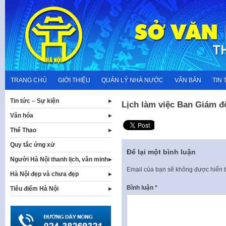
Skip
to
content
TRANG CHỦ
GIỚI THIỆU
QUẢN LÝ NHÀ NƯỚC
VĂN BẢN
TIN 
Tin tức – Sự kiện
Lịch làm việc Ban Giám đố
Văn hóa
Thể Thao
Quy tắc ứng xử
Để lại một bình luận
Người Hà Nội thanh lịch, văn minh
Email của bạn sẽ không được hiển t
Hà Nội đẹp và chưa đẹp
Bình luận
*
Tiêu điểm Hà Nội