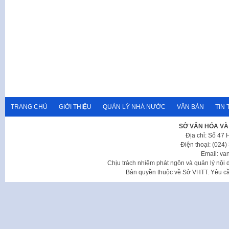
TRANG CHỦ
GIỚI THIỆU
QUẢN LÝ NHÀ NƯỚC
VĂN BẢN
TIN 
SỞ VĂN HÓA VÀ
Địa chỉ: Số 47
Điện thoại: (024
Email: va
Chịu trách nhiệm phát ngôn và quản lý nộ
Bản quyền thuộc về Sở VHTT. Yêu cầu 