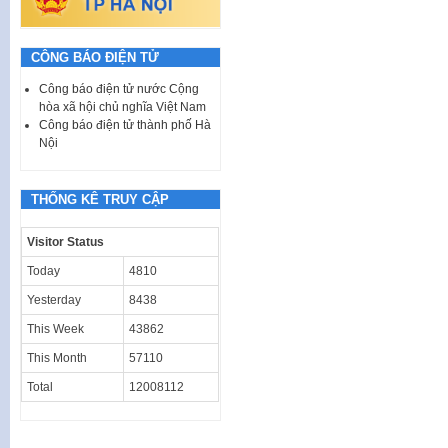
CÔNG BÁO ĐIỆN TỬ
Công báo điện tử nước Cộng
hòa xã hội chủ nghĩa Việt Nam
Công báo điện tử thành phố Hà
Nội
THỐNG KÊ TRUY CẬP
Visitor Status
Today
4810
Yesterday
8438
This Week
43862
This Month
57110
Total
12008112