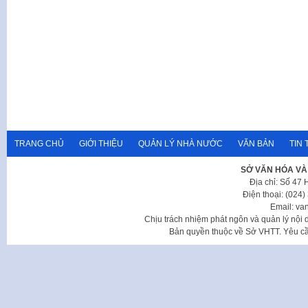
TRANG CHỦ
GIỚI THIỆU
QUẢN LÝ NHÀ NƯỚC
VĂN BẢN
TIN 
SỞ VĂN HÓA VÀ
Địa chỉ: Số 47
Điện thoại: (024
Email: va
Chịu trách nhiệm phát ngôn và quản lý nộ
Bản quyền thuộc về Sở VHTT. Yêu cầu 