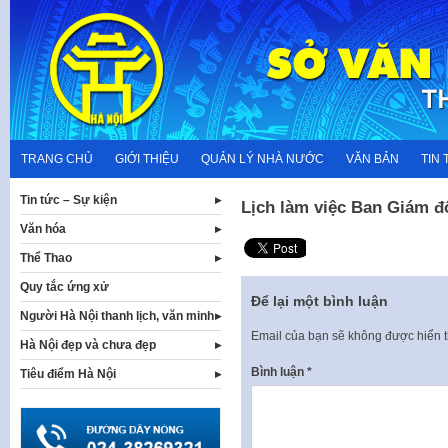
Skip
to
content
TRANG CHỦ
GIỚI THIỆU
QUẢN LÝ NHÀ NƯỚC
VĂN BẢN
TIN 
Tin tức – Sự kiện
Lịch làm việc Ban Giám đố
Văn hóa
Thể Thao
Quy tắc ứng xử
Để lại một bình luận
Người Hà Nội thanh lịch, văn minh
Email của bạn sẽ không được hiển t
Hà Nội đẹp và chưa đẹp
Bình luận
*
Tiêu điểm Hà Nội