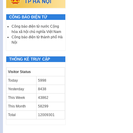
CÔNG BÁO ĐIỆN TỬ
Công báo điện tử nước Cộng
hòa xã hội chủ nghĩa Việt Nam
Công báo điện tử thành phố Hà
Nội
THỐNG KÊ TRUY CẬP
Visitor Status
Today
5998
Yesterday
8438
This Week
43862
This Month
58299
Total
12009301