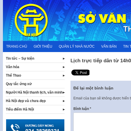
Skip
to
content
TRANG CHỦ
GIỚI THIỆU
QUẢN LÝ NHÀ NƯỚC
VĂN BẢN
TIN 
Tin tức – Sự kiện
Lịch trực tiếp dân từ 14
Văn hóa
Thể Thao
Quy tắc ứng xử
Để lại một bình luận
Người Hà Nội thanh lịch, văn minh
Email của bạn sẽ không được hiển t
Hà Nội đẹp và chưa đẹp
Bình luận
*
Tiêu điểm Hà Nội