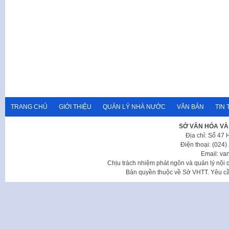
TRANG CHỦ
GIỚI THIỆU
QUẢN LÝ NHÀ NƯỚC
VĂN BẢN
TIN 
SỞ VĂN HÓA VÀ
Địa chỉ: Số 47
Điện thoại: (024
Email: va
Chịu trách nhiệm phát ngôn và quản lý nộ
Bản quyền thuộc về Sở VHTT. Yêu cầu 