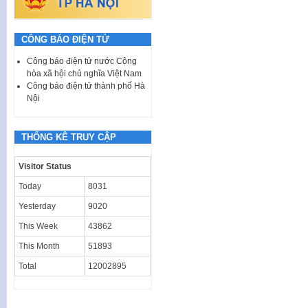
CÔNG BÁO ĐIỆN TỬ
Công báo điện tử nước Cộng
hòa xã hội chủ nghĩa Việt Nam
Công báo điện tử thành phố Hà
Nội
THỐNG KÊ TRUY CẬP
Visitor Status
Today
8031
Yesterday
9020
This Week
43862
This Month
51893
Total
12002895