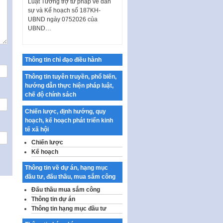
sự và Kế hoạch số 187KH-
UBND ngày 0752026 của
UBND…
Ban hành Danh mục vị trí khai
thác quảng cáo trên địa bàn
thành phố Hà Nội
Thông tin chỉ đạo điều hành
Kế hoạch Tổ chức Cuộc thi
Thông tin tuyên truyền, phổ biến,
chính luận về bảo vệ nền tảng tư
hướng dẫn thực hiện pháp luật,
tưởng của Đảng…
chế độ chính sách
Công bố công khai dự toán kinh
phí xây dựng pháp luật, hoàn
Chiến lược, định hướng, quy
thiện thể chế, chính…
hoạch, kế hoạch phát triển kinh
tế xã hội
Quy định về nghiên cứu, ứng
Chiến lược
dụng khoa học, công nghệ, đổi
Kế hoạch
mới sáng tạo và chuyển…
Quy định chi tiết và hướng dẫn
Thông tin về dự án, hạng mục
thi hành một số điều của Luật Lý
đầu tư, đấu thầu, mua sắm công
lịch tư…
Đấu thầu mua sắm công
Thông tin dự án
Sửa đổi, bổ sung một số nội
Thông tin hạng mục đầu tư
dung tại Nghị quyết số 30/NQ-
CP ngày 24 tháng 02…