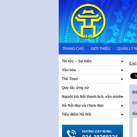
Skip
to
content
TRANG CHỦ
GIỚI THIỆU
QUẢN LÝ 
Tin tức – Sự kiện
Lịc
Văn hóa
Thể Thao
Quy tắc ứng xử
Để
Người Hà Nội thanh lịch, văn minh
Em
Hà Nội đẹp và chưa đẹp
Bì
Tiêu điểm Hà Nội