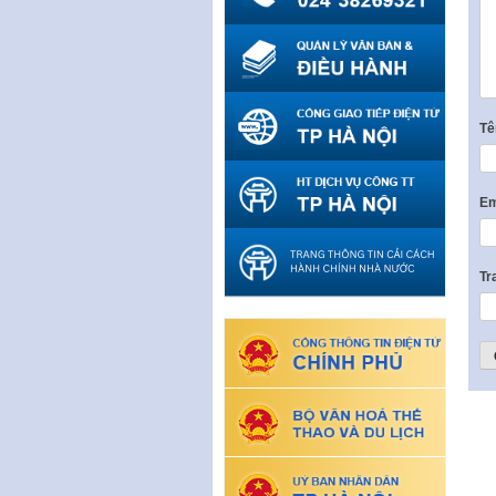
T
Em
Tr