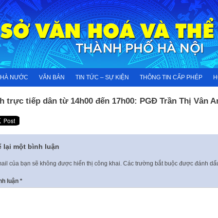
NHÀ NƯỚC
VĂN BẢN
TIN TỨC – SỰ KIỆN
THÔNG TIN CẤP PHÉP
H
h trực tiếp dân từ 14h00 đến 17h00: PGĐ Trần Thị Vân A
 lại một bình luận
ail của bạn sẽ không được hiển thị công khai.
Các trường bắt buộc được đánh d
nh luận
*