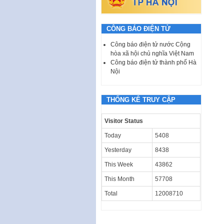
CÔNG BÁO ĐIỆN TỬ
Công báo điện tử nước Cộng
hòa xã hội chủ nghĩa Việt Nam
Công báo điện tử thành phố Hà
Nội
THỐNG KÊ TRUY CẬP
Visitor Status
Today
5408
Yesterday
8438
This Week
43862
This Month
57708
Total
12008710