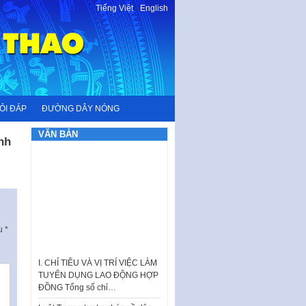
Tiếng Việt
-
English
ỎI ĐÁP
ĐƯỜNG DÂY NÓNG
VĂN BẢN
nh
ấu
*
I. CHỈ TIÊU VÀ VỊ TRÍ VIỆC LÀM
TUYỂN DỤNG LAO ĐỘNG HỢP
ĐỒNG Tổng số chỉ…
Luật Tương trợ tư pháp về dân