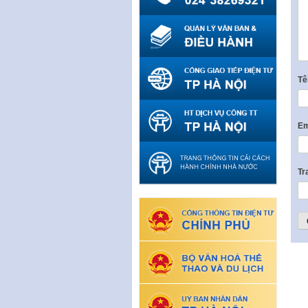
T
Em
Tr