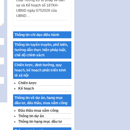
sự và Kế hoạch số 187KH-
UBND ngày 0752026 của
UBND…
Ban hành Danh mục vị trí khai
thác quảng cáo trên địa bàn
thành phố Hà Nội
Thông tin chỉ đạo điều hành
Kế hoạch Tổ chức Cuộc thi
chính luận về bảo vệ nền tảng tư
Thông tin tuyên truyền, phổ biến,
tưởng của Đảng…
hướng dẫn thực hiện pháp luật,
chế độ chính sách
Công bố công khai dự toán kinh
phí xây dựng pháp luật, hoàn
Chiến lược, định hướng, quy
thiện thể chế, chính…
hoạch, kế hoạch phát triển kinh
tế xã hội
Quy định về nghiên cứu, ứng
dụng khoa học, công nghệ, đổi
Chiến lược
mới sáng tạo và chuyển…
Kế hoạch
Quy định chi tiết và hướng dẫn
Thông tin về dự án, hạng mục
thi hành một số điều của Luật Lý
đầu tư, đấu thầu, mua sắm công
lịch tư…
Đấu thầu mua sắm công
Sửa đổi, bổ sung một số nội
Thông tin dự án
dung tại Nghị quyết số 30/NQ-
Thông tin hạng mục đầu tư
CP ngày 24 tháng 02…