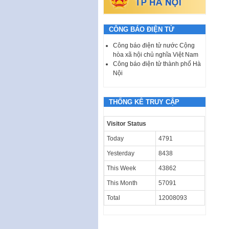
CÔNG BÁO ĐIỆN TỬ
Công báo điện tử nước Cộng
hòa xã hội chủ nghĩa Việt Nam
Công báo điện tử thành phố Hà
Nội
THỐNG KÊ TRUY CẬP
Visitor Status
Today
4791
Yesterday
8438
This Week
43862
This Month
57091
Total
12008093