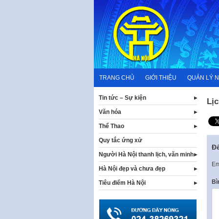
Skip
to
content
TRANG CHỦ
GIỚI THIỆU
QUẢN LÝ 
Tin tức – Sự kiện
Lịc
Văn hóa
Thể Thao
Quy tắc ứng xử
Để
Người Hà Nội thanh lịch, văn minh
Em
Hà Nội đẹp và chưa đẹp
Bì
Tiêu điểm Hà Nội