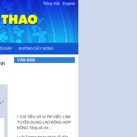
Tiếng Việt
-
English
ỎI ĐÁP
ĐƯỜNG DÂY NÓNG
VĂN BẢN
nh
ấu
*
I. CHỈ TIÊU VÀ VỊ TRÍ VIỆC LÀM
TUYỂN DỤNG LAO ĐỘNG HỢP
ĐỒNG Tổng số chỉ…
Luật Tương trợ tư pháp về dân