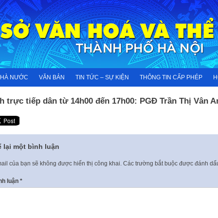
NHÀ NƯỚC
VĂN BẢN
TIN TỨC – SỰ KIỆN
THÔNG TIN CẤP PHÉP
H
h trực tiếp dân từ 14h00 đến 17h00: PGĐ Trần Thị Vân A
 lại một bình luận
ail của bạn sẽ không được hiển thị công khai.
Các trường bắt buộc được đánh d
nh luận
*