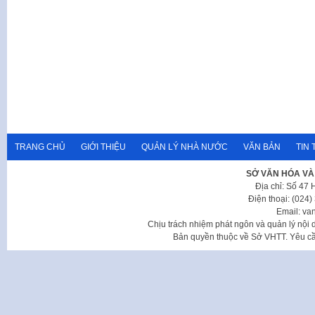
TRANG CHỦ
GIỚI THIỆU
QUẢN LÝ NHÀ NƯỚC
VĂN BẢN
TIN 
SỞ VĂN HÓA VÀ
Địa chỉ: Số 47
Điện thoại: (024
Email: va
Chịu trách nhiệm phát ngôn và quản lý nộ
Bản quyền thuộc về Sở VHTT. Yêu cầu 