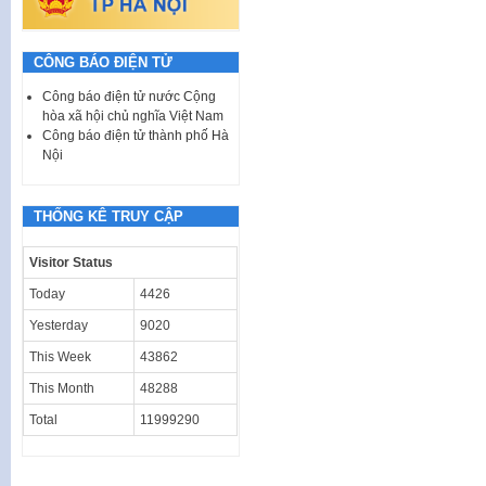
CÔNG BÁO ĐIỆN TỬ
Công báo điện tử nước Cộng
hòa xã hội chủ nghĩa Việt Nam
Công báo điện tử thành phố Hà
Nội
THỐNG KÊ TRUY CẬP
Visitor Status
Today
4426
Yesterday
9020
This Week
43862
This Month
48288
Total
11999290