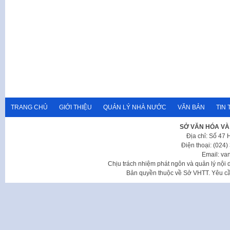
TRANG CHỦ
GIỚI THIỆU
QUẢN LÝ NHÀ NƯỚC
VĂN BẢN
TIN 
SỞ VĂN HÓA VÀ
Địa chỉ: Số 47
Điện thoại: (024
Email: va
Chịu trách nhiệm phát ngôn và quản lý nộ
Bản quyền thuộc về Sở VHTT. Yêu cầu 