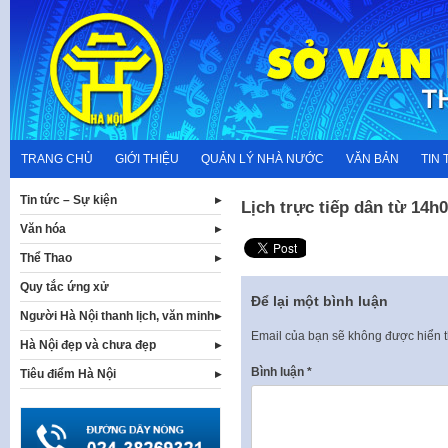
Skip
to
content
TRANG CHỦ
GIỚI THIỆU
QUẢN LÝ NHÀ NƯỚC
VĂN BẢN
TIN 
Tin tức – Sự kiện
Lịch trực tiếp dân từ 14
Văn hóa
Thể Thao
Quy tắc ứng xử
Để lại một bình luận
Người Hà Nội thanh lịch, văn minh
Email của bạn sẽ không được hiển t
Hà Nội đẹp và chưa đẹp
Bình luận
*
Tiêu điểm Hà Nội