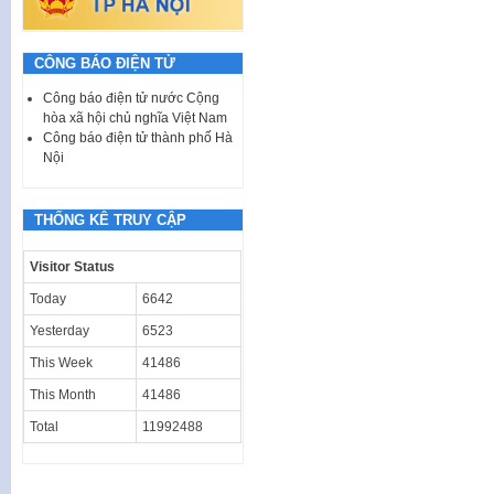
CÔNG BÁO ĐIỆN TỬ
Công báo điện tử nước Cộng
hòa xã hội chủ nghĩa Việt Nam
Công báo điện tử thành phố Hà
Nội
THỐNG KÊ TRUY CẬP
Visitor Status
Today
6642
Yesterday
6523
This Week
41486
This Month
41486
Total
11992488