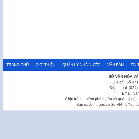
TRANG CHỦ
GIỚI THIỆU
QUẢN LÝ NHÀ NƯỚC
VĂN BẢN
TIN 
SỞ VĂN HÓA VÀ
Địa chỉ: Số 47
Điện thoại: (024
Email: va
Chịu trách nhiệm phát ngôn và quản lý nộ
Bản quyền thuộc về Sở VHTT. Yêu cầu 