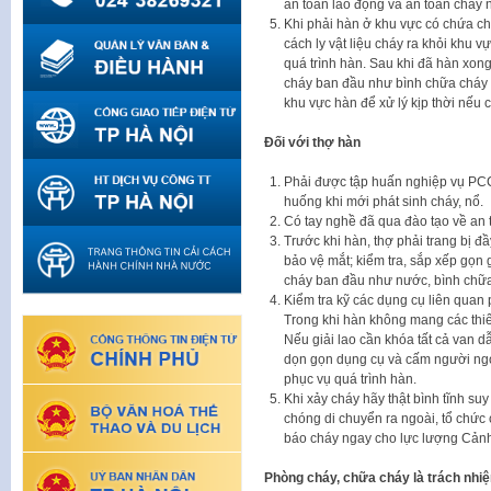
an toàn lao động và an toàn cháy n
Khi phải hàn ở khu vực có chứa chấ
cách ly vật liệu cháy ra khỏi khu v
quá trình hàn. Sau khi đã hàn xong
cháy ban đầu như bình chữa cháy x
khu vực hàn để xử lý kịp thời nếu 
Đối với thợ hàn
Phải được tập huấn nghiệp vụ PC
huống khi mới phát sinh cháy, nổ.
Có tay nghề đã qua đào tạo về an t
Trước khi hàn, thợ phải trang bị đầ
bảo vệ mắt; kiểm tra, sắp xếp gọn
cháy ban đầu như nước, bình chữa
Kiểm tra kỹ các dụng cụ liên quan
Trong khi hàn không mang các thiết
Nếu giải lao cần khóa tất cả van d
dọn gọn dụng cụ và cấm người ngoà
phục vụ quá trình hàn.
Khi xảy cháy hãy thật bình tĩnh su
chóng di chuyển ra ngoài, tổ chức 
báo cháy ngay cho lực lượng Cả
Phòng cháy, chữa cháy là trách nhi