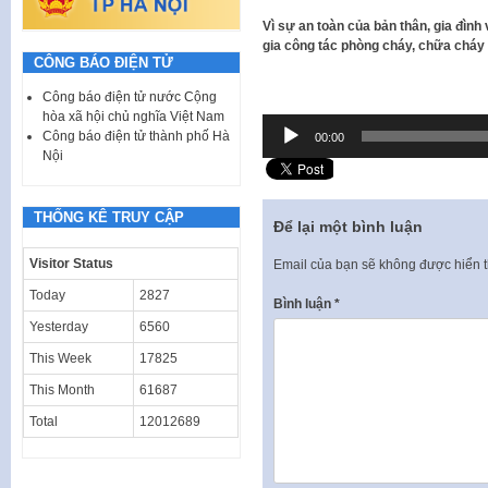
Vì sự an toàn của bản thân, gia đìn
gia công tác phòng cháy, chữa cháy
CÔNG BÁO ĐIỆN TỬ
Công báo điện tử nước Cộng
hòa xã hội chủ nghĩa Việt Nam
Trình
Công báo điện tử thành phố Hà
00:00
phát
Nội
âm
thanh
THỐNG KÊ TRUY CẬP
Để lại một bình luận
Visitor Status
Email của bạn sẽ không được hiển t
Today
2827
Bình luận
*
Yesterday
6560
This Week
17825
This Month
61687
Total
12012689