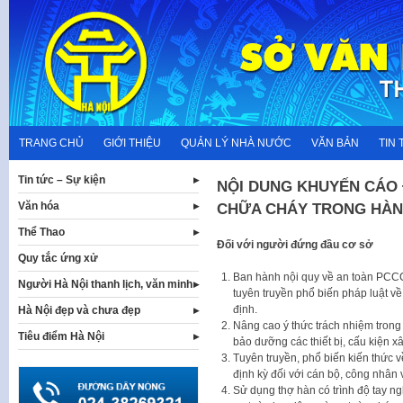
Skip
to
content
TRANG CHỦ
GIỚI THIỆU
QUẢN LÝ NHÀ NƯỚC
VĂN BẢN
TIN 
Tin tức – Sự kiện
NỘI DUNG KHUYẾN CÁO
Văn hóa
CHỮA CHÁY TRONG HÀN 
Thể Thao
Đối với người đứng đầu cơ sở
Quy tắc ứng xử
Ban hành nội quy về an toàn PCCC, 
Người Hà Nội thanh lịch, văn minh
tuyên truyền phổ biến pháp luật v
định.
Hà Nội đẹp và chưa đẹp
Nâng cao ý thức trách nhiệm trong
Tiêu điểm Hà Nội
bảo dưỡng các thiết bị, cấu kiện x
Tuyên truyền, phổ biến kiến thức 
định kỳ đối với cán bộ, công nhân 
Sử dụng thợ hàn có trình độ tay n