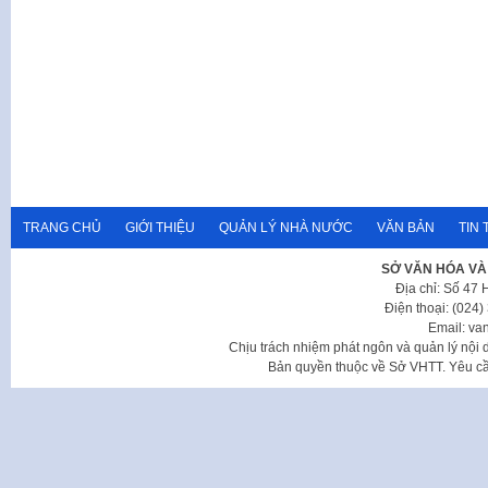
TRANG CHỦ
GIỚI THIỆU
QUẢN LÝ NHÀ NƯỚC
VĂN BẢN
TIN 
SỞ VĂN HÓA VÀ
Địa chỉ: Số 47
Điện thoại: (024
Email: va
Chịu trách nhiệm phát ngôn và quản lý nộ
Bản quyền thuộc về Sở VHTT. Yêu cầu 