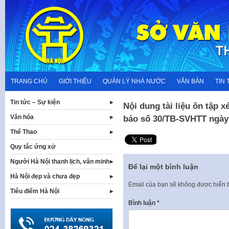
Skip
to
content
TRANG CHỦ
GIỚI THIỆU
QUẢN LÝ NHÀ NƯỚC
VĂN BẢN
TIN 
Tin tức – Sự kiện
Nội dung tài liệu ôn tập 
Văn hóa
báo số 30/TB-SVHTT ngày 
Thể Thao
Quy tắc ứng xử
Người Hà Nội thanh lịch, văn minh
Để lại một bình luận
Hà Nội đẹp và chưa đẹp
Email của bạn sẽ không được hiển t
Tiêu điểm Hà Nội
Bình luận
*