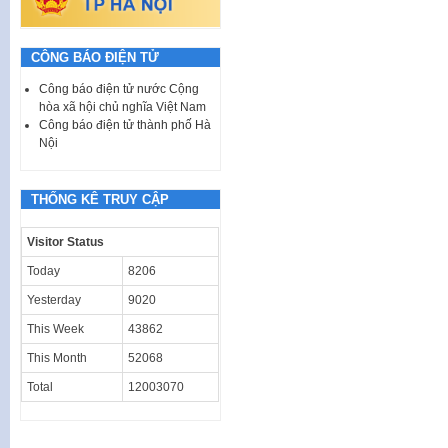
CÔNG BÁO ĐIỆN TỬ
Công báo điện tử nước Cộng
hòa xã hội chủ nghĩa Việt Nam
Công báo điện tử thành phố Hà
Nội
THỐNG KÊ TRUY CẬP
Visitor Status
Today
8206
Yesterday
9020
This Week
43862
This Month
52068
Total
12003070