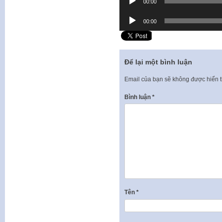
thanh
00:00
phát
âm
Trình
thanh
00:00
phát
âm
thanh
Để lại một bình luận
Email của bạn sẽ không được hiển t
Bình luận
*
Tên
*