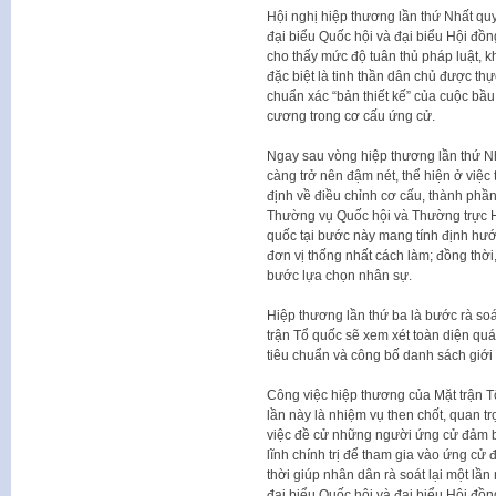
Hội nghị hiệp thương lần thứ Nhất quy
đại biểu Quốc hội và đại biểu Hội đồn
cho thấy mức độ tuân thủ pháp luật, k
đặc biệt là tinh thần dân chủ được thự
chuẩn xác “bản thiết kế” của cuộc bầu
cương trong cơ cấu ứng cử.
Ngay sau vòng hiệp thương lần thứ Nhấ
càng trở nên đậm nét, thể hiện ở việc 
định về điều chỉnh cơ cấu, thành phầ
Thường vụ Quốc hội và Thường trực Hộ
quốc tại bước này mang tính định hướn
đơn vị thống nhất cách làm; đồng thời
bước lựa chọn nhân sự.
Hiệp thương lần thứ ba là bước rà soát 
trận Tổ quốc sẽ xem xét toàn diện qu
tiêu chuẩn và công bố danh sách giới 
Công việc hiệp thương của Mặt trận Tổ
lần này là nhiệm vụ then chốt, quan t
việc đề cử những người ứng cử đảm bả
lĩnh chính trị để tham gia vào ứng cử
thời giúp nhân dân rà soát lại một l
đại biểu Quốc hội và đại biểu Hội đồ