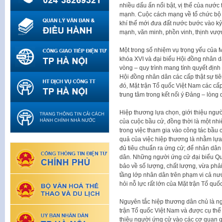
nhiều dấu ấn nổi bật, vị thế của nước 
mạnh. Cuộc cách mạng về tổ chức bộ 
khí thế mới đưa đất nước bước vào kỷ
mạnh, văn minh, phồn vinh, thịnh vượ
Một trong số nhiệm vụ trọng yếu của M
khóa XVI và đại biểu Hội đồng nhân 
vòng – quy trình mang tính quyết địn
Hội đồng nhân dân các cấp thật sự tiê
đó, Mặt trận Tổ quốc Việt Nam các cấp 
trung tâm trong kết nối ý Đảng – lòng 
Hiệp thương lựa chọn, giới thiệu ngườ
của cuộc bầu cử, đồng thời là một nh
trong việc tham gia vào công tác bầu 
quả của việc hiệp thương là nhằm lựa 
đủ tiêu chuẩn ra ứng cử; để nhân dân
dân. Những người ứng cử đại biểu Qu
bảo về số lượng, chất lượng, vừa phả
tầng lớp nhân dân trên phạm vi cả nướ
hỏi nỗ lực rất lớn của Mặt trận Tổ quố
Nguyên tắc hiệp thương dân chủ là ng
trận Tổ quốc Việt Nam và được cụ thể 
thiệu người ứng cử vào các cơ quan 