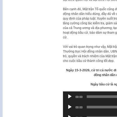
Bên cạnh đó, Mặt trận Tổ quốc cũng đó
động nhân dân hiểu đúng, đầy đủ về qu
quy định của pháp luật. Xuyên suốt tr
tăng cường công tác kiểm tra, giám sá
của cả Trung ương và địa phương; tạ
hoạt động bầu cử, bảo đảm sự tham g
cử.
Với vai trò quan trọng như vậy, Mặt tr
Thường trực Hội đồng nhân dân, UBND
trò, quyền và trách nhiệm của Mặt tr
cho cuộc bầu cử thành công tốt đẹp.
Ngày 15-3-2026, cử tri cả nước đi 
đồng nhân dân 
Ngày bầu cử là ng
Trình
00:00
phát
âm
Trình
thanh
00:00
phát
âm
Trình