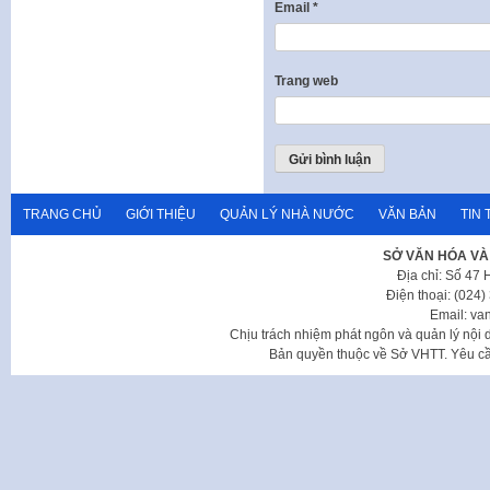
Email
*
Trang web
TRANG CHỦ
GIỚI THIỆU
QUẢN LÝ NHÀ NƯỚC
VĂN BẢN
TIN 
SỞ VĂN HÓA VÀ
Địa chỉ: Số 47
Điện thoại: (024
Email: va
Chịu trách nhiệm phát ngôn và quản lý nộ
Bản quyền thuộc về Sở VHTT. Yêu cầu 