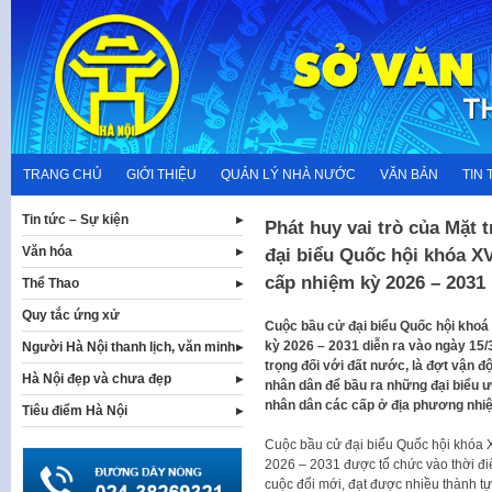
Skip
to
content
TRANG CHỦ
GIỚI THIỆU
QUẢN LÝ NHÀ NƯỚC
VĂN BẢN
TIN 
Tin tức – Sự kiện
Phát huy vai trò của Mặt 
Văn hóa
đại biểu Quốc hội khóa XV
cấp nhiệm kỳ 2026 – 2031
Thể Thao
Quy tắc ứng xử
Cuộc bầu cử đại biểu Quốc hội khoá 
kỳ 2026 – 2031 diễn ra vào ngày 15/3
Người Hà Nội thanh lịch, văn minh
trọng đối với đất nước, là đợt vận đ
Hà Nội đẹp và chưa đẹp
nhân dân để bầu ra những đại biểu ưu
nhân dân các cấp ở địa phương nhi
Tiêu điểm Hà Nội
Cuộc bầu cử đại biểu Quốc hội khóa X
2026 – 2031 được tổ chức vào thời đ
cuộc đổi mới, đạt được nhiều thành tựu 