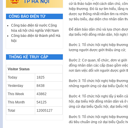
cử là thảo luận một cách dân chủ, côn
hiệp thương. Đó là sự tìm hiểu, lắng 
được sự thống nhất nhằm tìm ra những 
CÔNG BÁO ĐIỆN TỬ
sự tiêu biểu, đại diện cho nhân dân 
Công báo điện tử nước Cộng
Để đảm bảo dân chủ và lựa chọn được
hòa xã hội chủ nghĩa Việt Nam
đại biểu Hội đồng nhân dân, hội nghị
Công báo điện tử thành phố Hà
Nội
Bước 1: Tổ chức hội nghị hiệp thương 
lượng người được giới thiệu ứng cử;
THỐNG KÊ TRUY CẬP
Bước 2: Cơ quan, tổ chức, đơn vị giới
đồng nhân dân các cấp (bao gồm việc t
Visitor Status
nơi làm việc đối với người được giới t
Today
1825
Bước 3: Tổ chức hội nghị hiệp thương
Yesterday
8438
những người ứng cử đại biểu Quốc hội
This Week
43862
Bước 4: Tổ chức hội nghị lấy ý kiến cử
hội, đại biểu Hội đồng nhân dân và ở 
This Month
54125
ứng cử đại biểu Quốc hội, đại biểu H
Total
12005127
Bước 5: Tổ chức hội nghị hiệp thương
đủ tiêu chuẩn ứng cử đại biểu Quốc h