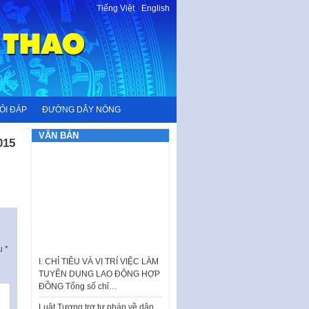
Tiếng Việt
-
English
ỎI ĐÁP
ĐƯỜNG DÂY NÓNG
VĂN BẢN
015
ấu
*
I. CHỈ TIÊU VÀ VỊ TRÍ VIỆC LÀM
TUYỂN DỤNG LAO ĐỘNG HỢP
ĐỒNG Tổng số chỉ…
Luật Tương trợ tư pháp về dân