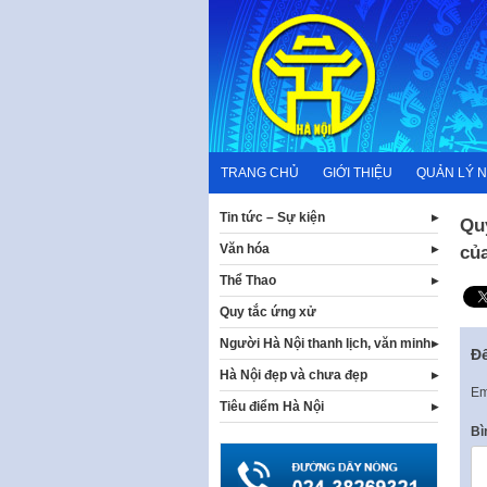
Skip
to
content
TRANG CHỦ
GIỚI THIỆU
QUẢN LÝ 
Tin tức – Sự kiện
Qu
Văn hóa
củ
Thể Thao
Quy tắc ứng xử
Người Hà Nội thanh lịch, văn minh
Để
Hà Nội đẹp và chưa đẹp
Em
Tiêu điểm Hà Nội
Bì