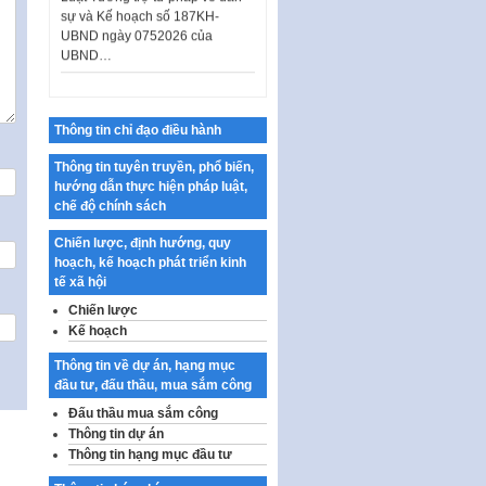
sự và Kế hoạch số 187KH-
UBND ngày 0752026 của
UBND…
Ban hành Danh mục vị trí khai
thác quảng cáo trên địa bàn
thành phố Hà Nội
Thông tin chỉ đạo điều hành
Kế hoạch Tổ chức Cuộc thi
chính luận về bảo vệ nền tảng tư
Thông tin tuyên truyền, phổ biến,
tưởng của Đảng…
hướng dẫn thực hiện pháp luật,
chế độ chính sách
Công bố công khai dự toán kinh
phí xây dựng pháp luật, hoàn
Chiến lược, định hướng, quy
thiện thể chế, chính…
hoạch, kế hoạch phát triển kinh
tế xã hội
Quy định về nghiên cứu, ứng
dụng khoa học, công nghệ, đổi
Chiến lược
mới sáng tạo và chuyển…
Kế hoạch
Quy định chi tiết và hướng dẫn
Thông tin về dự án, hạng mục
thi hành một số điều của Luật Lý
đầu tư, đấu thầu, mua sắm công
lịch tư…
Đấu thầu mua sắm công
Sửa đổi, bổ sung một số nội
Thông tin dự án
dung tại Nghị quyết số 30/NQ-
Thông tin hạng mục đầu tư
CP ngày 24 tháng 02…