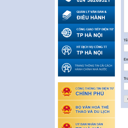
T
Em
Tr