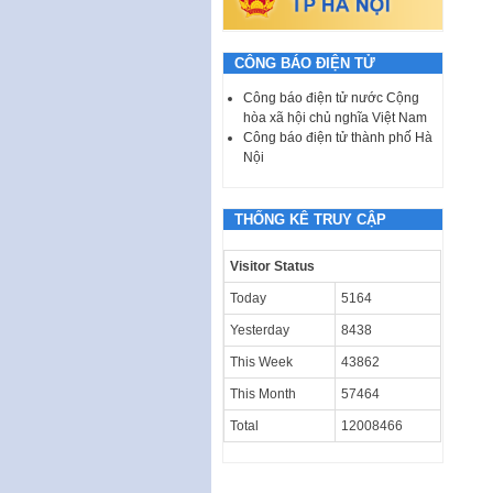
CÔNG BÁO ĐIỆN TỬ
Công báo điện tử nước Cộng
hòa xã hội chủ nghĩa Việt Nam
Công báo điện tử thành phố Hà
Nội
THỐNG KÊ TRUY CẬP
Visitor Status
Today
5164
Yesterday
8438
This Week
43862
This Month
57464
Total
12008466