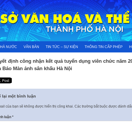
NHÀ NƯỚC
VĂN BẢN
TIN TỨC – SỰ KIỆN
THÔNG TIN CẤP PHÉP
H
yết định công nhận kết quả tuyển dụng viên chức năm 2
a Báo Màn ảnh sân khấu Hà Nội
 lại một bình luận
ail của bạn sẽ không được hiển thị công khai.
Các trường bắt buộc được đánh d
nh luận
*