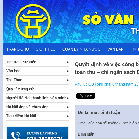
Skip
to
content
TRANG CHỦ
GIỚI THIỆU
QUẢN LÝ NHÀ NƯỚC
VĂN BẢN
TIN 
Tin tức – Sự kiện
Quyết định về việc công b
Văn hóa
toán thu – chi ngân sách 
Thể Thao
Phụ lục QĐ công khai 6 tháng năm 2
Quy tắc ứng xử
Người Hà Nội thanh lịch, văn minh
Hà Nội đẹp và chưa đẹp
Để lại một bình luận
Tiêu điểm Hà Nội
Email của bạn sẽ không được hiển t
Bình luận
*