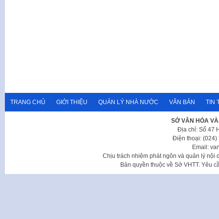
TRANG CHỦ
GIỚI THIỆU
QUẢN LÝ NHÀ NƯỚC
VĂN BẢN
TIN 
SỞ VĂN HÓA VÀ
Địa chỉ: Số 47
Điện thoại: (024
Email: va
Chịu trách nhiệm phát ngôn và quản lý nộ
Bản quyền thuộc về Sở VHTT. Yêu cầu 