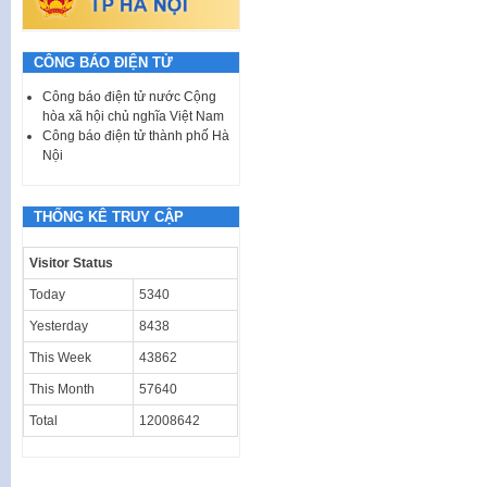
CÔNG BÁO ĐIỆN TỬ
Công báo điện tử nước Cộng
hòa xã hội chủ nghĩa Việt Nam
Công báo điện tử thành phố Hà
Nội
THỐNG KÊ TRUY CẬP
Visitor Status
Today
5340
Yesterday
8438
This Week
43862
This Month
57640
Total
12008642