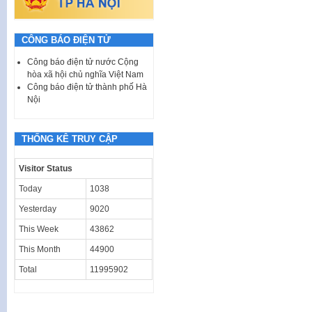
CÔNG BÁO ĐIỆN TỬ
Công báo điện tử nước Cộng
hòa xã hội chủ nghĩa Việt Nam
Công báo điện tử thành phố Hà
Nội
THỐNG KÊ TRUY CẬP
Visitor Status
Today
1038
Yesterday
9020
This Week
43862
This Month
44900
Total
11995902