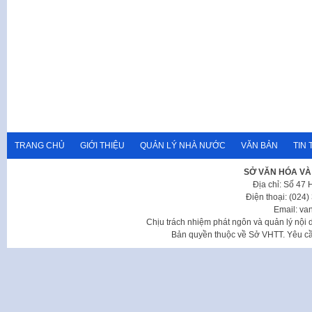
TRANG CHỦ
GIỚI THIỆU
QUẢN LÝ NHÀ NƯỚC
VĂN BẢN
TIN 
SỞ VĂN HÓA VÀ
Địa chỉ: Số 47
Điện thoại: (024
Email: va
Chịu trách nhiệm phát ngôn và quản lý nộ
Bản quyền thuộc về Sở VHTT. Yêu cầu 