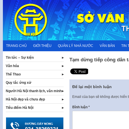
Skip
to
content
TRANG CHỦ
GIỚI THIỆU
QUẢN LÝ NHÀ NƯỚC
VĂN BẢN
TIN 
Tin tức – Sự kiện
Tạm dừng tiếp công dân 
Văn hóa
Thể Thao
Quy tắc ứng xử
Để lại một bình luận
Người Hà Nội thanh lịch, văn minh
Email của bạn sẽ không được hiển t
Hà Nội đẹp và chưa đẹp
Bình luận
*
Tiêu điểm Hà Nội