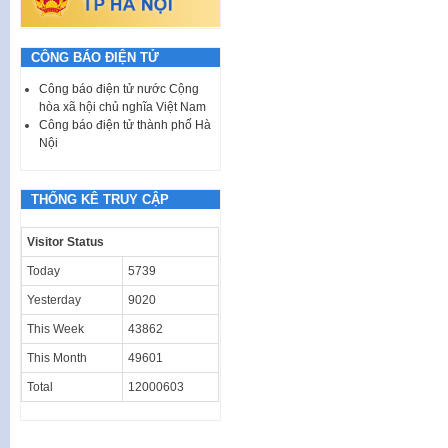
CÔNG BÁO ĐIỆN TỬ
Công báo điện tử nước Cộng
hòa xã hội chủ nghĩa Việt Nam
Công báo điện tử thành phố Hà
Nội
THỐNG KÊ TRUY CẬP
Visitor Status
Today
5739
Yesterday
9020
This Week
43862
This Month
49601
Total
12000603