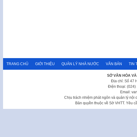
TRANG CHỦ
GIỚI THIỆU
QUẢN LÝ NHÀ NƯỚC
VĂN BẢN
TIN 
SỞ VĂN HÓA VÀ
Địa chỉ: Số 47
Điện thoại: (024
Email: va
Chịu trách nhiệm phát ngôn và quản lý nộ
Bản quyền thuộc về Sở VHTT. Yêu cầu 