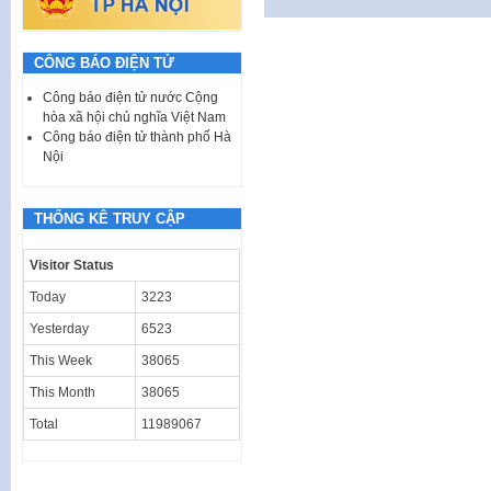
CÔNG BÁO ĐIỆN TỬ
Công báo điện tử nước Cộng
hòa xã hội chủ nghĩa Việt Nam
Công báo điện tử thành phố Hà
Nội
THỐNG KÊ TRUY CẬP
Visitor Status
Today
3223
Yesterday
6523
This Week
38065
This Month
38065
Total
11989067