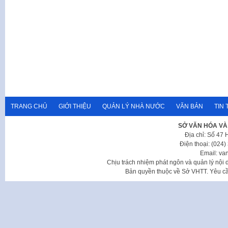
TRANG CHỦ
GIỚI THIỆU
QUẢN LÝ NHÀ NƯỚC
VĂN BẢN
TIN 
SỞ VĂN HÓA VÀ
Địa chỉ: Số 47
Điện thoại: (024
Email: va
Chịu trách nhiệm phát ngôn và quản lý nộ
Bản quyền thuộc về Sở VHTT. Yêu cầu 