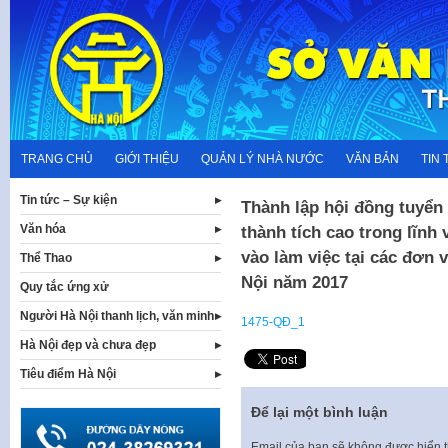
Skip
to
content
TRANG CHỦ
GIỚI THIỆU
QUẢN LÝ NHÀ NƯỚC
VĂN BẢN
TIN 
Tin tức – Sự kiện
Thành lập hội đồng tuyển 
Văn hóa
thành tích cao trong lĩnh 
vào làm việc tại các đơn 
Thể Thao
Nội năm 2017
Quy tắc ứng xử
Người Hà Nội thanh lịch, văn minh
1475-QĐ_1
Hà Nội đẹp và chưa đẹp
Tiêu điểm Hà Nội
Để lại một bình luận
Email của bạn sẽ không được hiển t