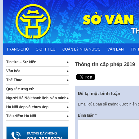
Skip
to
content
TRANG CHỦ
GIỚI THIỆU
QUẢN LÝ NHÀ NƯỚC
VĂN BẢN
TIN 
Tin tức – Sự kiện
Thông tin cấp phép 2019
Văn hóa
Thể Thao
Quy tắc ứng xử
Để lại một bình luận
Người Hà Nội thanh lịch, văn minh
Email của bạn sẽ không được hiển t
Hà Nội đẹp và chưa đẹp
Bình luận
*
Tiêu điểm Hà Nội