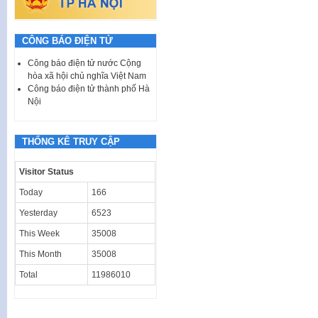
CÔNG BÁO ĐIỆN TỬ
Công báo điện tử nước Cộng
hòa xã hội chủ nghĩa Việt Nam
Công báo điện tử thành phố Hà
Nội
THỐNG KÊ TRUY CẬP
Visitor Status
Today
166
Yesterday
6523
This Week
35008
This Month
35008
Total
11986010