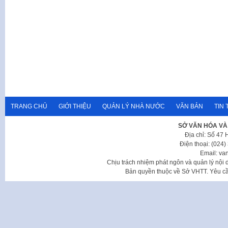
TRANG CHỦ
GIỚI THIỆU
QUẢN LÝ NHÀ NƯỚC
VĂN BẢN
TIN 
SỞ VĂN HÓA VÀ
Địa chỉ: Số 47
Điện thoại: (024
Email: va
Chịu trách nhiệm phát ngôn và quản lý nộ
Bản quyền thuộc về Sở VHTT. Yêu cầu 