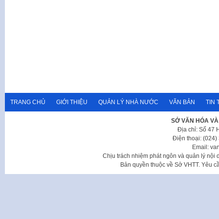
TRANG CHỦ
GIỚI THIỆU
QUẢN LÝ NHÀ NƯỚC
VĂN BẢN
TIN 
SỞ VĂN HÓA VÀ
Địa chỉ: Số 47
Điện thoại: (024
Email: va
Chịu trách nhiệm phát ngôn và quản lý nộ
Bản quyền thuộc về Sở VHTT. Yêu cầu 