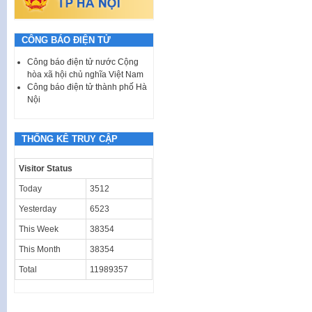
CÔNG BÁO ĐIỆN TỬ
Công báo điện tử nước Cộng
hòa xã hội chủ nghĩa Việt Nam
Công báo điện tử thành phố Hà
Nội
THỐNG KÊ TRUY CẬP
Visitor Status
Today
3512
Yesterday
6523
This Week
38354
This Month
38354
Total
11989357