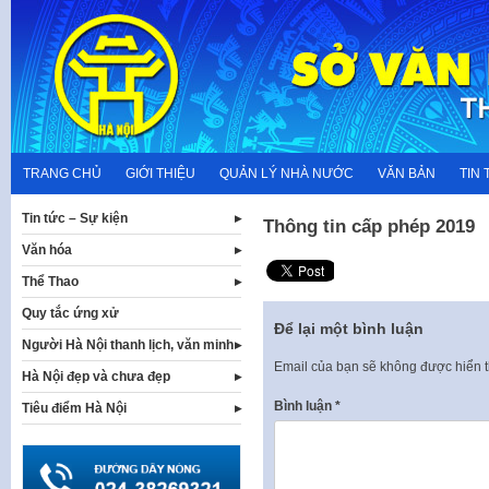
Skip
to
content
TRANG CHỦ
GIỚI THIỆU
QUẢN LÝ NHÀ NƯỚC
VĂN BẢN
TIN 
Tin tức – Sự kiện
Thông tin cấp phép 2019
Văn hóa
Thể Thao
Quy tắc ứng xử
Để lại một bình luận
Người Hà Nội thanh lịch, văn minh
Email của bạn sẽ không được hiển t
Hà Nội đẹp và chưa đẹp
Bình luận
*
Tiêu điểm Hà Nội