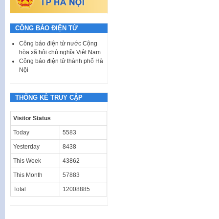
CÔNG BÁO ĐIỆN TỬ
Công báo điện tử nước Cộng
hòa xã hội chủ nghĩa Việt Nam
Công báo điện tử thành phố Hà
Nội
THỐNG KÊ TRUY CẬP
Visitor Status
Today
5583
Yesterday
8438
This Week
43862
This Month
57883
Total
12008885