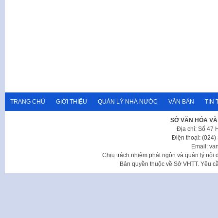
TRANG CHỦ
GIỚI THIỆU
QUẢN LÝ NHÀ NƯỚC
VĂN BẢN
TIN 
SỞ VĂN HÓA VÀ
Địa chỉ: Số 47
Điện thoại: (024
Email: va
Chịu trách nhiệm phát ngôn và quản lý nộ
Bản quyền thuộc về Sở VHTT. Yêu cầu 