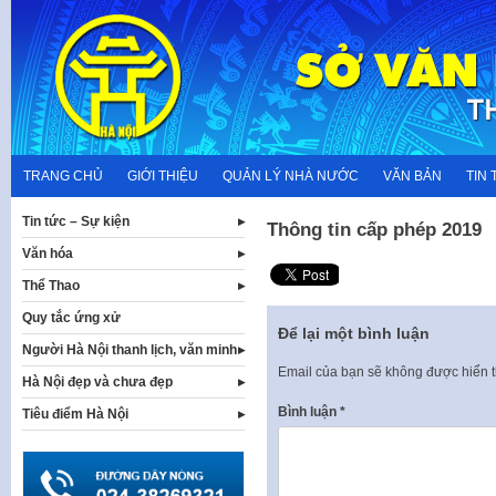
Skip
to
content
TRANG CHỦ
GIỚI THIỆU
QUẢN LÝ NHÀ NƯỚC
VĂN BẢN
TIN 
Tin tức – Sự kiện
Thông tin cấp phép 2019
Văn hóa
Thể Thao
Quy tắc ứng xử
Để lại một bình luận
Người Hà Nội thanh lịch, văn minh
Email của bạn sẽ không được hiển t
Hà Nội đẹp và chưa đẹp
Bình luận
*
Tiêu điểm Hà Nội