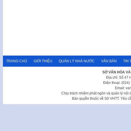
TRANG CHỦ
GIỚI THIỆU
QUẢN LÝ NHÀ NƯỚC
VĂN BẢN
TIN 
SỞ VĂN HÓA VÀ
Địa chỉ: Số 47
Điện thoại: (024
Email: va
Chịu trách nhiệm phát ngôn và quản lý nộ
Bản quyền thuộc về Sở VHTT. Yêu cầu 