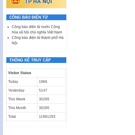
CÔNG BÁO ĐIỆN TỬ
Công báo điện tử nước Cộng
hòa xã hội chủ nghĩa Việt Nam
Công báo điện tử thành phố Hà
Nội
THỐNG KÊ TRUY CẬP
Visitor Status
Today
1966
Yesterday
5147
This Week
30285
This Month
30285
Total
11981293