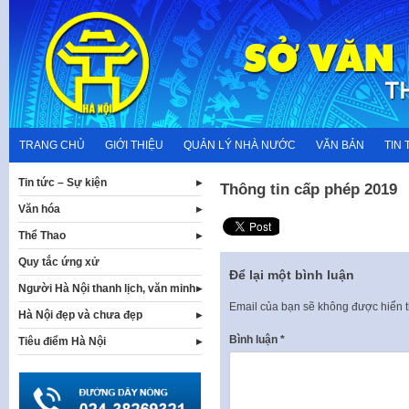
Skip
to
content
TRANG CHỦ
GIỚI THIỆU
QUẢN LÝ NHÀ NƯỚC
VĂN BẢN
TIN 
Tin tức – Sự kiện
Thông tin cấp phép 2019
Văn hóa
Thể Thao
Quy tắc ứng xử
Để lại một bình luận
Người Hà Nội thanh lịch, văn minh
Email của bạn sẽ không được hiển t
Hà Nội đẹp và chưa đẹp
Bình luận
*
Tiêu điểm Hà Nội