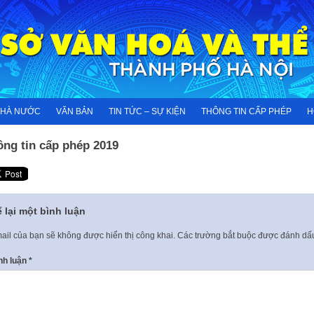
NHÀ NƯỚC
VĂN BẢN
TIN TỨC – SỰ KIỆN
THÔNG TIN CẤP PHÉP
H
ông tin cấp phép 2019
 lại một bình luận
ail của bạn sẽ không được hiển thị công khai.
Các trường bắt buộc được đánh d
nh luận
*