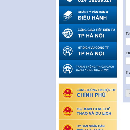
T
Em
Tr