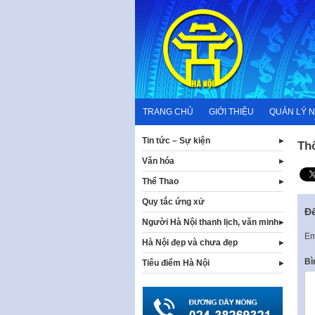
Skip
to
content
TRANG CHỦ
GIỚI THIỆU
QUẢN LÝ 
Tin tức – Sự kiện
Th
Văn hóa
Thể Thao
Quy tắc ứng xử
Để
Người Hà Nội thanh lịch, văn minh
Em
Hà Nội đẹp và chưa đẹp
Bì
Tiêu điểm Hà Nội