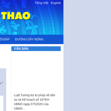
Tiếng Việt
-
English
ỎI ĐÁP
ĐƯỜNG DÂY NÓNG
VĂN BẢN
ấu
*
Luật Tương trợ tư pháp về dân
sự và Kế hoạch số 187KH-
UBND ngày 0752026 của
UBND…