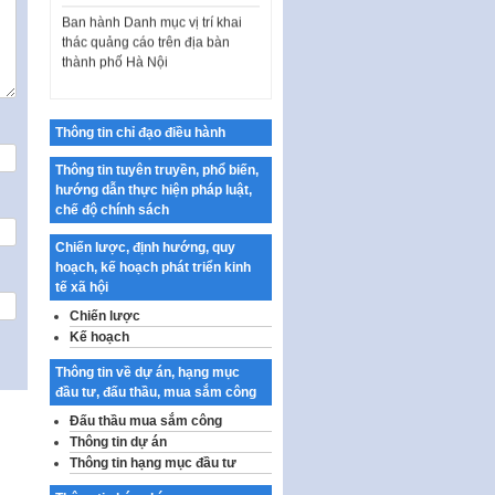
Ban hành Danh mục vị trí khai
thác quảng cáo trên địa bàn
thành phố Hà Nội
Kế hoạch Tổ chức Cuộc thi
chính luận về bảo vệ nền tảng tư
tưởng của Đảng…
Thông tin chỉ đạo điều hành
Công bố công khai dự toán kinh
Thông tin tuyên truyền, phổ biến,
phí xây dựng pháp luật, hoàn
hướng dẫn thực hiện pháp luật,
thiện thể chế, chính…
chế độ chính sách
Quy định về nghiên cứu, ứng
dụng khoa học, công nghệ, đổi
Chiến lược, định hướng, quy
mới sáng tạo và chuyển…
hoạch, kế hoạch phát triển kinh
tế xã hội
Quy định chi tiết và hướng dẫn
Chiến lược
thi hành một số điều của Luật Lý
Kế hoạch
lịch tư…
Sửa đổi, bổ sung một số nội
Thông tin về dự án, hạng mục
dung tại Nghị quyết số 30/NQ-
đầu tư, đấu thầu, mua sắm công
CP ngày 24 tháng 02…
Đấu thầu mua sắm công
Thông tin dự án
Ban hành Chương trình hành
Thông tin hạng mục đầu tư
động của Chính phủ thực hiện
Nghị quyết số 02-NQ/TW ngày