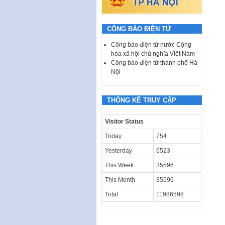
CÔNG BÁO ĐIỆN TỬ
Công báo điện tử nước Cộng
hòa xã hội chủ nghĩa Việt Nam
Công báo điện tử thành phố Hà
Nội
THỐNG KÊ TRUY CẬP
Visitor Status
Today
754
Yesterday
6523
This Week
35596
This Month
35596
Total
11986598