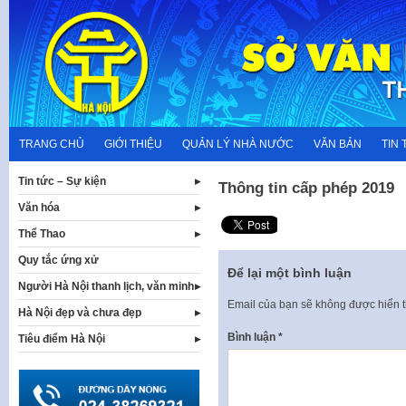
Skip
to
content
TRANG CHỦ
GIỚI THIỆU
QUẢN LÝ NHÀ NƯỚC
VĂN BẢN
TIN 
Tin tức – Sự kiện
Thông tin cấp phép 2019
Văn hóa
Thể Thao
Quy tắc ứng xử
Để lại một bình luận
Người Hà Nội thanh lịch, văn minh
Email của bạn sẽ không được hiển t
Hà Nội đẹp và chưa đẹp
Bình luận
*
Tiêu điểm Hà Nội