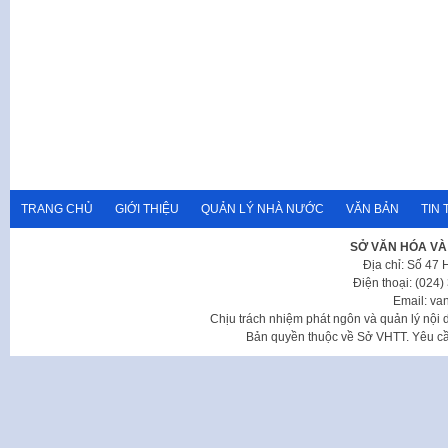
TRANG CHỦ
GIỚI THIỆU
QUẢN LÝ NHÀ NƯỚC
VĂN BẢN
TIN 
SỞ VĂN HÓA VÀ
Địa chỉ: Số 47
Điện thoại: (024
Email: va
Chịu trách nhiệm phát ngôn và quản lý nộ
Bản quyền thuộc về Sở VHTT. Yêu cầu 