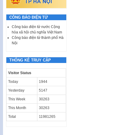
CÔNG BÁO ĐIỆN TỬ
Công báo điện tử nước Cộng
hòa xã hội chủ nghĩa Việt Nam
Công báo điện tử thành phố Hà
Nội
THỐNG KÊ TRUY CẬP
Visitor Status
Today
1944
Yesterday
5147
This Week
30263
This Month
30263
Total
11981265