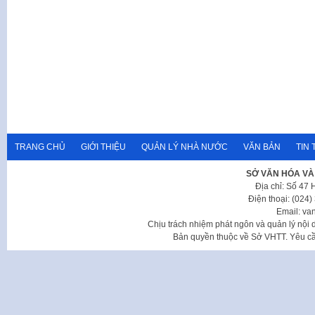
TRANG CHỦ
GIỚI THIỆU
QUẢN LÝ NHÀ NƯỚC
VĂN BẢN
TIN 
SỞ VĂN HÓA VÀ
Địa chỉ: Số 47
Điện thoại: (024
Email: va
Chịu trách nhiệm phát ngôn và quản lý nộ
Bản quyền thuộc về Sở VHTT. Yêu cầu 