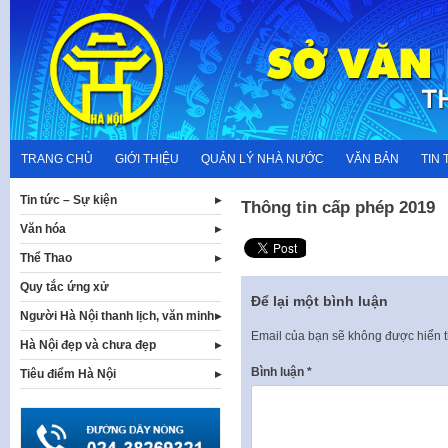
Skip
to
content
TRANG CHỦ
GIỚI THIỆU
QUẢN LÝ NHÀ NƯỚC
VĂN BẢN
TIN 
Tin tức – Sự kiện
Thông tin cấp phép 2019
Văn hóa
Thể Thao
Quy tắc ứng xử
Để lại một bình luận
Người Hà Nội thanh lịch, văn minh
Email của bạn sẽ không được hiển t
Hà Nội đẹp và chưa đẹp
Bình luận
*
Tiêu điểm Hà Nội