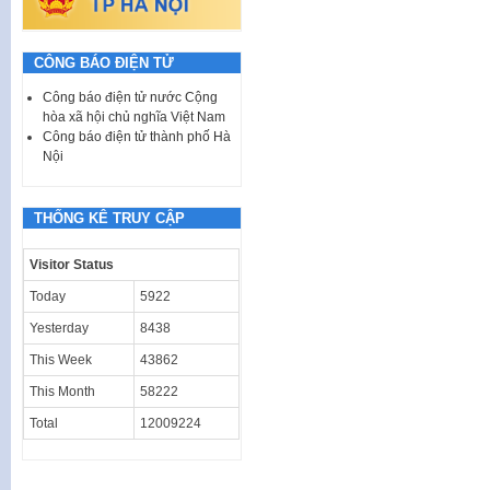
CÔNG BÁO ĐIỆN TỬ
Công báo điện tử nước Cộng
hòa xã hội chủ nghĩa Việt Nam
Công báo điện tử thành phố Hà
Nội
THỐNG KÊ TRUY CẬP
Visitor Status
Today
5922
Yesterday
8438
This Week
43862
This Month
58222
Total
12009224