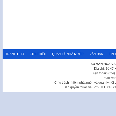
TRANG CHỦ
GIỚI THIỆU
QUẢN LÝ NHÀ NƯỚC
VĂN BẢN
TIN 
SỞ VĂN HÓA VÀ
Địa chỉ: Số 47
Điện thoại: (024
Email: va
Chịu trách nhiệm phát ngôn và quản lý nộ
Bản quyền thuộc về Sở VHTT. Yêu cầu 