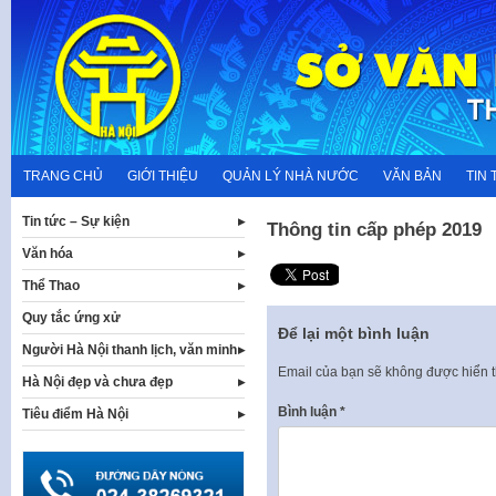
Skip
to
content
TRANG CHỦ
GIỚI THIỆU
QUẢN LÝ NHÀ NƯỚC
VĂN BẢN
TIN 
Tin tức – Sự kiện
Thông tin cấp phép 2019
Văn hóa
Thể Thao
Quy tắc ứng xử
Để lại một bình luận
Người Hà Nội thanh lịch, văn minh
Email của bạn sẽ không được hiển t
Hà Nội đẹp và chưa đẹp
Bình luận
*
Tiêu điểm Hà Nội