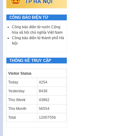
CÔNG BÁO ĐIỆN TỬ
Công báo điện tử nước Cộng
hòa xã hội chủ nghĩa Việt Nam
Công báo điện tử thành phố Hà
Nội
THỐNG KÊ TRUY CẬP
Visitor Status
Today
4254
Yesterday
8438
This Week
43862
This Month
56554
Total
12007556