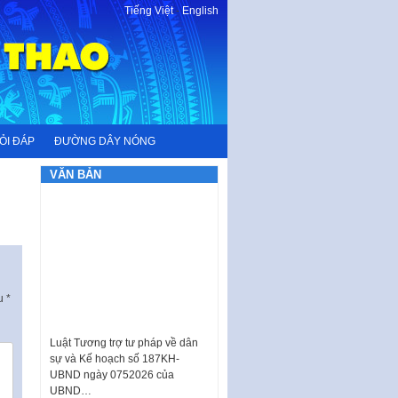
Tiếng Việt
-
English
ỎI ĐÁP
ĐƯỜNG DÂY NÓNG
VĂN BẢN
ấu
*
Luật Tương trợ tư pháp về dân
sự và Kế hoạch số 187KH-
UBND ngày 0752026 của
UBND…