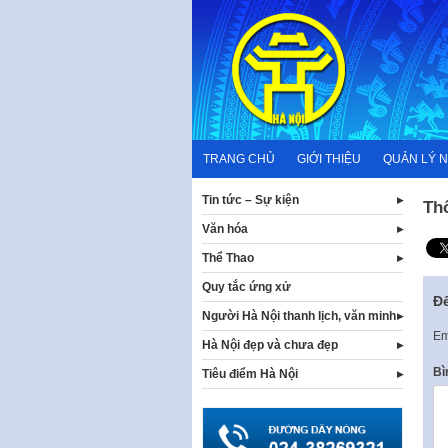
Skip
to
content
TRANG CHỦ
GIỚI THIỆU
QUẢN LÝ 
Tin tức – Sự kiện
Th
Văn hóa
Thể Thao
Quy tắc ứng xử
Để
Người Hà Nội thanh lịch, văn minh
Em
Hà Nội đẹp và chưa đẹp
Bì
Tiêu điểm Hà Nội