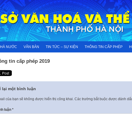
NHÀ NƯỚC
VĂN BẢN
TIN TỨC – SỰ KIỆN
THÔNG TIN CẤP PHÉP
H
ông tin cấp phép 2019
 lại một bình luận
ail của bạn sẽ không được hiển thị công khai.
Các trường bắt buộc được đánh d
nh luận
*