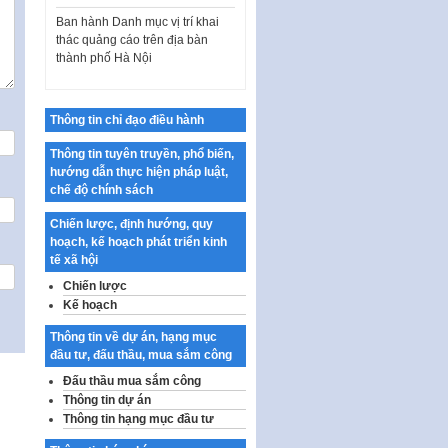
Ban hành Danh mục vị trí khai
thác quảng cáo trên địa bàn
thành phố Hà Nội
Kế hoạch Tổ chức Cuộc thi
chính luận về bảo vệ nền tảng tư
tưởng của Đảng…
Thông tin chỉ đạo điều hành
Công bố công khai dự toán kinh
Thông tin tuyên truyền, phổ biến,
phí xây dựng pháp luật, hoàn
hướng dẫn thực hiện pháp luật,
thiện thể chế, chính…
chế độ chính sách
Quy định về nghiên cứu, ứng
dụng khoa học, công nghệ, đổi
Chiến lược, định hướng, quy
mới sáng tạo và chuyển…
hoạch, kế hoạch phát triển kinh
tế xã hội
Quy định chi tiết và hướng dẫn
Chiến lược
thi hành một số điều của Luật Lý
Kế hoạch
lịch tư…
Thông tin về dự án, hạng mục
Sửa đổi, bổ sung một số nội
đầu tư, đấu thầu, mua sắm công
dung tại Nghị quyết số 30/NQ-
CP ngày 24 tháng 02…
Đấu thầu mua sắm công
Thông tin dự án
Ban hành Chương trình hành
Thông tin hạng mục đầu tư
động của Chính phủ thực hiện
Nghị quyết số 02-NQ/TW ngày