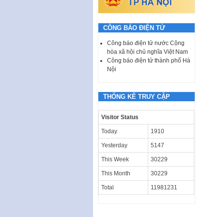
CÔNG BÁO ĐIỆN TỬ
Công báo điện tử nước Cộng
hòa xã hội chủ nghĩa Việt Nam
Công báo điện tử thành phố Hà
Nội
THỐNG KÊ TRUY CẬP
Visitor Status
Today
1910
Yesterday
5147
This Week
30229
This Month
30229
Total
11981231