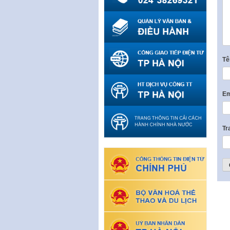
T
Em
Tr