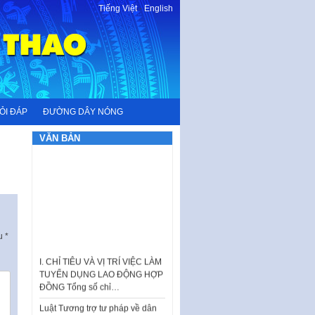
Tiếng Việt
-
English
ỎI ĐÁP
ĐƯỜNG DÂY NÓNG
VĂN BẢN
ấu
*
I. CHỈ TIÊU VÀ VỊ TRÍ VIỆC LÀM
TUYỂN DỤNG LAO ĐỘNG HỢP
ĐỒNG Tổng số chỉ…
Luật Tương trợ tư pháp về dân
sự và Kế hoạch số 187KH-