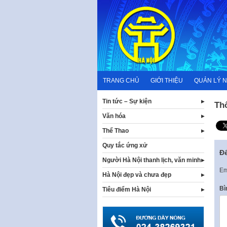
Skip
to
content
TRANG CHỦ
GIỚI THIỆU
QUẢN LÝ 
Tin tức – Sự kiện
Th
Văn hóa
Thể Thao
Quy tắc ứng xử
Để
Người Hà Nội thanh lịch, văn minh
Em
Hà Nội đẹp và chưa đẹp
Bì
Tiêu điểm Hà Nội