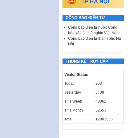
CÔNG BÁO ĐIỆN TỬ
Công báo điện tử nước Cộng
hòa xã hội chủ nghĩa Việt Nam
Công báo điện tử thành phố Hà
Nội
THỐNG KÊ TRUY CẬP
Visitor Status
Today
253
Yesterday
8438
This Week
43862
This Month
52553
Total
12003555