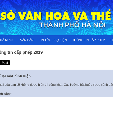
NHÀ NƯỚC
VĂN BẢN
TIN TỨC – SỰ KIỆN
THÔNG TIN CẤP PHÉP
H
ông tin cấp phép 2019
 lại một bình luận
ail của bạn sẽ không được hiển thị công khai.
Các trường bắt buộc được đánh d
nh luận
*