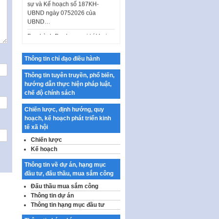
UBND ngày 0752026 của
UBND…
Ban hành Danh mục vị trí khai
thác quảng cáo trên địa bàn
thành phố Hà Nội
Thông tin chỉ đạo điều hành
Kế hoạch Tổ chức Cuộc thi
chính luận về bảo vệ nền tảng tư
Thông tin tuyên truyền, phổ biến,
tưởng của Đảng…
hướng dẫn thực hiện pháp luật,
chế độ chính sách
Công bố công khai dự toán kinh
phí xây dựng pháp luật, hoàn
Chiến lược, định hướng, quy
thiện thể chế, chính…
hoạch, kế hoạch phát triển kinh
Quy định về nghiên cứu, ứng
tế xã hội
dụng khoa học, công nghệ, đổi
Chiến lược
mới sáng tạo và chuyển…
Kế hoạch
Quy định chi tiết và hướng dẫn
Thông tin về dự án, hạng mục
thi hành một số điều của Luật Lý
đầu tư, đấu thầu, mua sắm công
lịch tư…
Đấu thầu mua sắm công
Sửa đổi, bổ sung một số nội
Thông tin dự án
dung tại Nghị quyết số 30/NQ-
Thông tin hạng mục đầu tư
CP ngày 24 tháng 02…