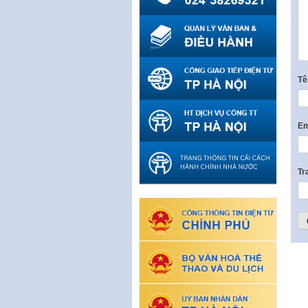
T
Em
Tr