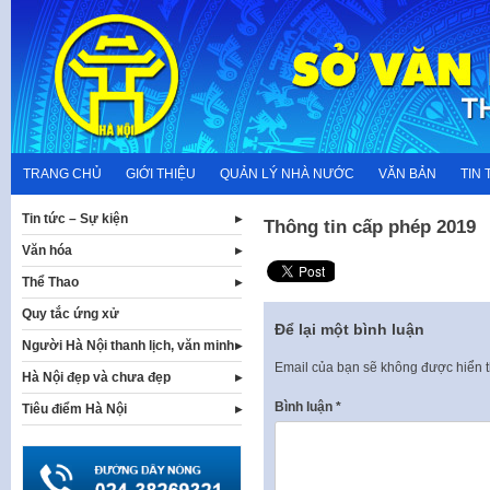
Skip
to
content
TRANG CHỦ
GIỚI THIỆU
QUẢN LÝ NHÀ NƯỚC
VĂN BẢN
TIN 
Tin tức – Sự kiện
Thông tin cấp phép 2019
Văn hóa
Thể Thao
Quy tắc ứng xử
Để lại một bình luận
Người Hà Nội thanh lịch, văn minh
Email của bạn sẽ không được hiển t
Hà Nội đẹp và chưa đẹp
Bình luận
*
Tiêu điểm Hà Nội