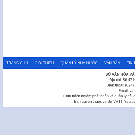
TRANG CHỦ
GIỚI THIỆU
QUẢN LÝ NHÀ NƯỚC
VĂN BẢN
TIN 
SỞ VĂN HÓA VÀ
Địa chỉ: Số 47
Điện thoại: (024
Email: va
Chịu trách nhiệm phát ngôn và quản lý nộ
Bản quyền thuộc về Sở VHTT. Yêu cầu 