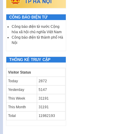
CÔNG BÁO ĐIỆN TỬ
Công báo điện tử nước Cộng
hòa xã hội chủ nghĩa Việt Nam
Công báo điện tử thành phố Hà
Nội
THỐNG KÊ TRUY CẬP
Visitor Status
Today
2872
Yesterday
5147
This Week
31191
This Month
31191
Total
11982193