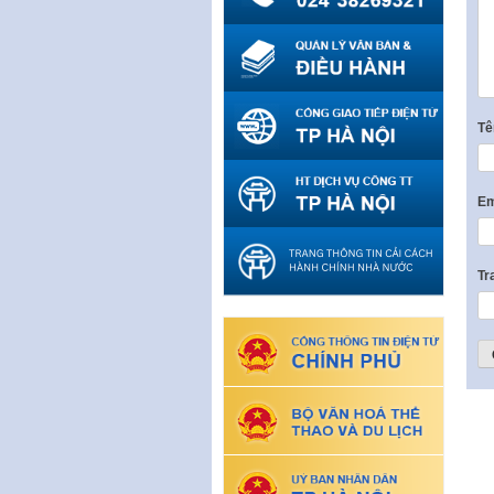
T
Em
Tr