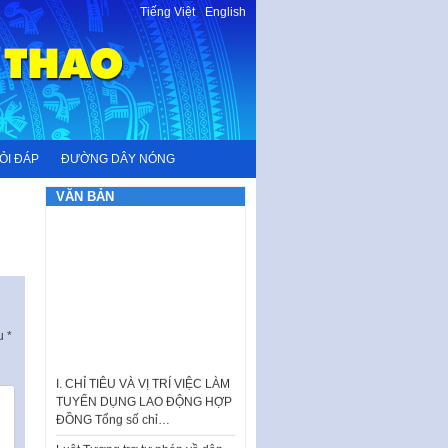
Tiếng Việt
-
English
ỎI ĐÁP
ĐƯỜNG DÂY NÓNG
VĂN BẢN
ấu
*
I. CHỈ TIÊU VÀ VỊ TRÍ VIỆC LÀM
TUYỂN DỤNG LAO ĐỘNG HỢP
ĐỒNG Tổng số chỉ…
Luật Tương trợ tư pháp về dân