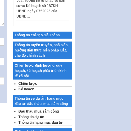
sự và Kế hoạch số 187KH-
UBND ngày 0752026 của
UBND…
Ban hành Danh mục vị trí khai
thác quảng cáo trên địa bàn
thành phố Hà Nội
Thông tin chỉ đạo điều hành
Kế hoạch Tổ chức Cuộc thi
Thông tin tuyên truyền, phổ biến,
chính luận về bảo vệ nền tảng tư
hướng dẫn thực hiện pháp luật,
tưởng của Đảng…
chế độ chính sách
Công bố công khai dự toán kinh
phí xây dựng pháp luật, hoàn
Chiến lược, định hướng, quy
thiện thể chế, chính…
hoạch, kế hoạch phát triển kinh
tế xã hội
Quy định về nghiên cứu, ứng
Chiến lược
dụng khoa học, công nghệ, đổi
Kế hoạch
mới sáng tạo và chuyển…
Quy định chi tiết và hướng dẫn
Thông tin về dự án, hạng mục
thi hành một số điều của Luật Lý
đầu tư, đấu thầu, mua sắm công
lịch tư…
Đấu thầu mua sắm công
Thông tin dự án
Sửa đổi, bổ sung một số nội
Thông tin hạng mục đầu tư
dung tại Nghị quyết số 30/NQ-
CP ngày 24 tháng 02…