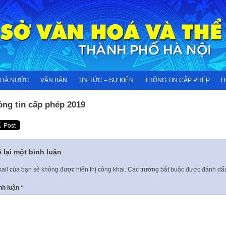
NHÀ NƯỚC
VĂN BẢN
TIN TỨC – SỰ KIỆN
THÔNG TIN CẤP PHÉP
H
ông tin cấp phép 2019
 lại một bình luận
ail của bạn sẽ không được hiển thị công khai.
Các trường bắt buộc được đánh d
nh luận
*