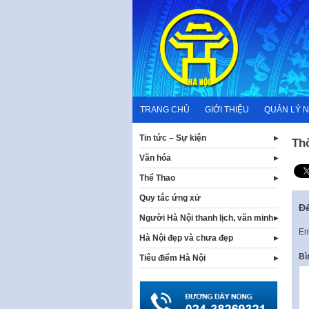
Skip
to
content
TRANG CHỦ
GIỚI THIỆU
QUẢN LÝ 
Tin tức – Sự kiện
Th
Văn hóa
Thể Thao
Quy tắc ứng xử
Để
Người Hà Nội thanh lịch, văn minh
Em
Hà Nội đẹp và chưa đẹp
Bì
Tiêu điểm Hà Nội