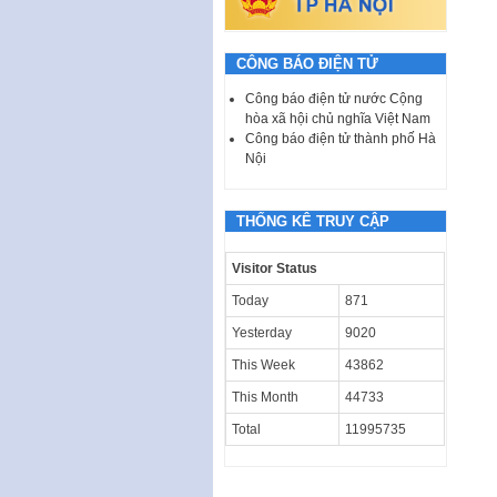
CÔNG BÁO ĐIỆN TỬ
Công báo điện tử nước Cộng
hòa xã hội chủ nghĩa Việt Nam
Công báo điện tử thành phố Hà
Nội
THỐNG KÊ TRUY CẬP
Visitor Status
Today
871
Yesterday
9020
This Week
43862
This Month
44733
Total
11995735