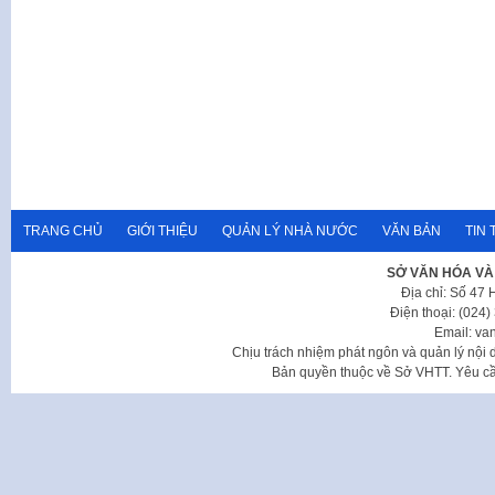
TRANG CHỦ
GIỚI THIỆU
QUẢN LÝ NHÀ NƯỚC
VĂN BẢN
TIN 
SỞ VĂN HÓA VÀ
Địa chỉ: Số 47
Điện thoại: (024
Email: va
Chịu trách nhiệm phát ngôn và quản lý nộ
Bản quyền thuộc về Sở VHTT. Yêu cầu 