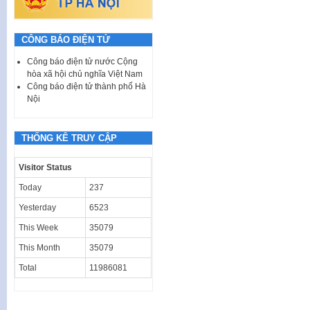
CÔNG BÁO ĐIỆN TỬ
Công báo điện tử nước Cộng
hòa xã hội chủ nghĩa Việt Nam
Công báo điện tử thành phố Hà
Nội
THỐNG KÊ TRUY CẬP
Visitor Status
Today
237
Yesterday
6523
This Week
35079
This Month
35079
Total
11986081