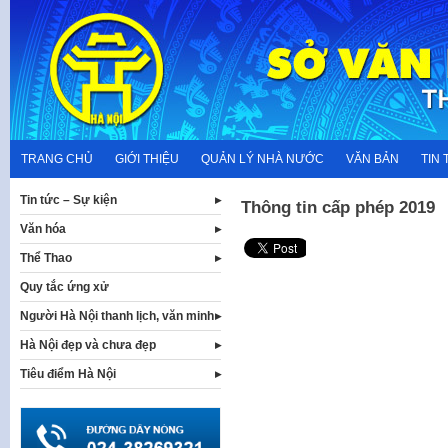
Skip
to
content
TRANG CHỦ
GIỚI THIỆU
QUẢN LÝ NHÀ NƯỚC
VĂN BẢN
TIN 
Tin tức – Sự kiện
Thông tin cấp phép 2019
Văn hóa
Thể Thao
Quy tắc ứng xử
Người Hà Nội thanh lịch, văn minh
Hà Nội đẹp và chưa đẹp
Tiêu điểm Hà Nội