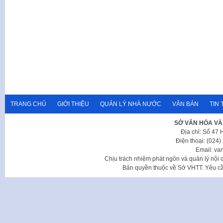
TRANG CHỦ
GIỚI THIỆU
QUẢN LÝ NHÀ NƯỚC
VĂN BẢN
TIN 
SỞ VĂN HÓA VÀ
Địa chỉ: Số 47
Điện thoại: (024
Email: va
Chịu trách nhiệm phát ngôn và quản lý nộ
Bản quyền thuộc về Sở VHTT. Yêu cầu 