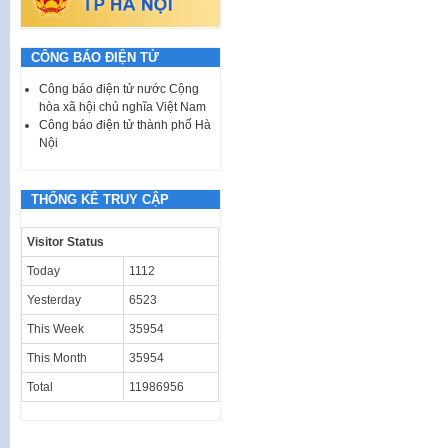
CÔNG BÁO ĐIỆN TỬ
Công báo điện tử nước Cộng
hòa xã hội chủ nghĩa Việt Nam
Công báo điện tử thành phố Hà
Nội
THỐNG KÊ TRUY CẬP
Visitor Status
Today
1112
Yesterday
6523
This Week
35954
This Month
35954
Total
11986956