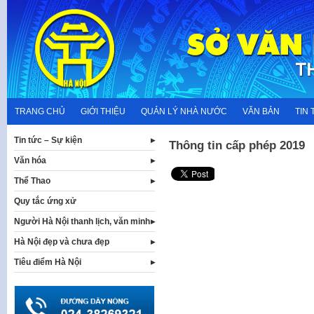
Skip
to
content
TRANG CHỦ
GIỚI THIỆU
QUẢN LÝ NHÀ NƯỚC
VĂN BẢN
TIN 
Tin tức – Sự kiện
Thông tin cấp phép 2019
Văn hóa
Thể Thao
Quy tắc ứng xử
Người Hà Nội thanh lịch, văn minh
Hà Nội đẹp và chưa đẹp
Tiêu điểm Hà Nội