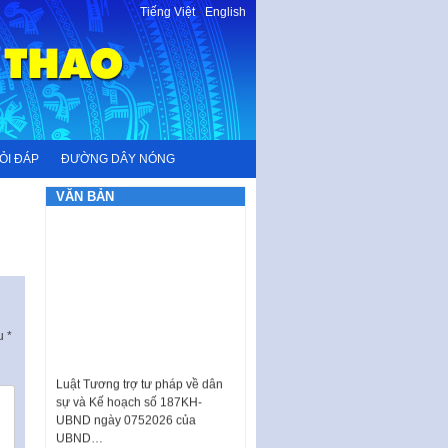
Tiếng Việt
-
English
ỎI ĐÁP
ĐƯỜNG DÂY NÓNG
VĂN BẢN
ấu
*
Luật Tương trợ tư pháp về dân
sự và Kế hoạch số 187KH-
UBND ngày 0752026 của
UBND…