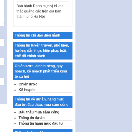
Ban hành Danh mục vị trí khai
thác quảng cáo trên địa bàn
thành phố Hà Nội
Kế hoạch Tổ chức Cuộc thi
chính luận về bảo vệ nền tảng tư
tưởng của Đảng…
Thông tin chỉ đạo điều hành
Công bố công khai dự toán kinh
Thông tin tuyên truyền, phổ biến,
phí xây dựng pháp luật, hoàn
hướng dẫn thực hiện pháp luật,
thiện thể chế, chính…
chế độ chính sách
Quy định về nghiên cứu, ứng
dụng khoa học, công nghệ, đổi
Chiến lược, định hướng, quy
mới sáng tạo và chuyển…
hoạch, kế hoạch phát triển kinh
tế xã hội
Quy định chi tiết và hướng dẫn
Chiến lược
thi hành một số điều của Luật Lý
Kế hoạch
lịch tư…
Sửa đổi, bổ sung một số nội
Thông tin về dự án, hạng mục
dung tại Nghị quyết số 30/NQ-
đầu tư, đấu thầu, mua sắm công
CP ngày 24 tháng 02…
Đấu thầu mua sắm công
Thông tin dự án
Ban hành Chương trình hành
Thông tin hạng mục đầu tư
động của Chính phủ thực hiện
Nghị quyết số 02-NQ/TW ngày