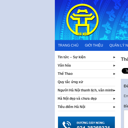
Skip
to
content
TRANG CHỦ
GIỚI THIỆU
QUẢN LÝ 
Tin tức – Sự kiện
Th
Văn hóa
Thể Thao
Quy tắc ứng xử
Để
Người Hà Nội thanh lịch, văn minh
Em
Hà Nội đẹp và chưa đẹp
Bì
Tiêu điểm Hà Nội