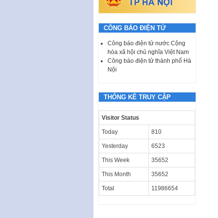
CÔNG BÁO ĐIỆN TỬ
Công báo điện tử nước Cộng
hòa xã hội chủ nghĩa Việt Nam
Công báo điện tử thành phố Hà
Nội
THỐNG KÊ TRUY CẬP
Visitor Status
Today
810
Yesterday
6523
This Week
35652
This Month
35652
Total
11986654