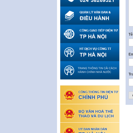
T
Em
Tr