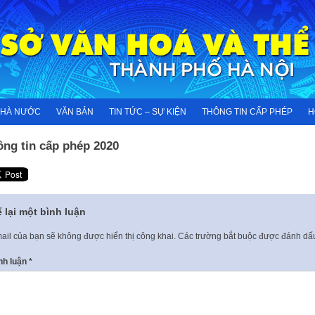
NHÀ NƯỚC
VĂN BẢN
TIN TỨC – SỰ KIỆN
THÔNG TIN CẤP PHÉP
H
ông tin cấp phép 2020
 lại một bình luận
ail của bạn sẽ không được hiển thị công khai.
Các trường bắt buộc được đánh d
nh luận
*