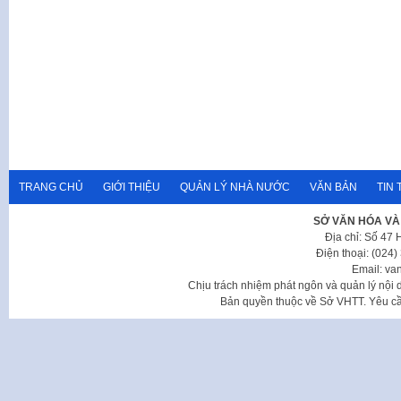
TRANG CHỦ
GIỚI THIỆU
QUẢN LÝ NHÀ NƯỚC
VĂN BẢN
TIN 
SỞ VĂN HÓA VÀ
Địa chỉ: Số 47
Điện thoại: (024
Email: va
Chịu trách nhiệm phát ngôn và quản lý nộ
Bản quyền thuộc về Sở VHTT. Yêu cầu 