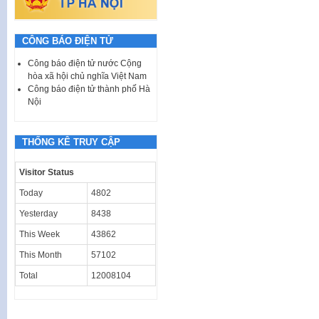
CÔNG BÁO ĐIỆN TỬ
Công báo điện tử nước Cộng
hòa xã hội chủ nghĩa Việt Nam
Công báo điện tử thành phố Hà
Nội
THỐNG KÊ TRUY CẬP
Visitor Status
Today
4802
Yesterday
8438
This Week
43862
This Month
57102
Total
12008104