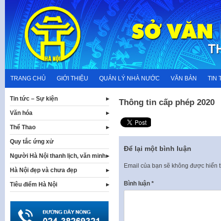
Skip
to
content
TRANG CHỦ
GIỚI THIỆU
QUẢN LÝ NHÀ NƯỚC
VĂN BẢN
TIN 
Tin tức – Sự kiện
Thông tin cấp phép 2020
Văn hóa
Thể Thao
Quy tắc ứng xử
Để lại một bình luận
Người Hà Nội thanh lịch, văn minh
Email của bạn sẽ không được hiển t
Hà Nội đẹp và chưa đẹp
Bình luận
*
Tiêu điểm Hà Nội