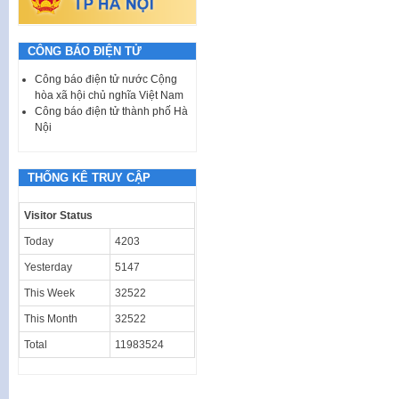
CÔNG BÁO ĐIỆN TỬ
Công báo điện tử nước Cộng
hòa xã hội chủ nghĩa Việt Nam
Công báo điện tử thành phố Hà
Nội
THỐNG KÊ TRUY CẬP
Visitor Status
Today
4203
Yesterday
5147
This Week
32522
This Month
32522
Total
11983524