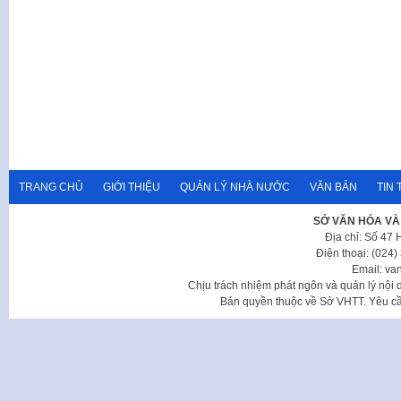
TRANG CHỦ
GIỚI THIỆU
QUẢN LÝ NHÀ NƯỚC
VĂN BẢN
TIN 
SỞ VĂN HÓA VÀ
Địa chỉ: Số 47
Điện thoại: (024
Email: va
Chịu trách nhiệm phát ngôn và quản lý nộ
Bản quyền thuộc về Sở VHTT. Yêu cầu 