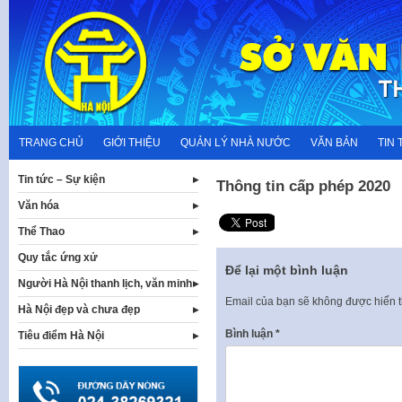
Skip
to
content
TRANG CHỦ
GIỚI THIỆU
QUẢN LÝ NHÀ NƯỚC
VĂN BẢN
TIN 
Tin tức – Sự kiện
Thông tin cấp phép 2020
Văn hóa
Thể Thao
Quy tắc ứng xử
Để lại một bình luận
Người Hà Nội thanh lịch, văn minh
Email của bạn sẽ không được hiển t
Hà Nội đẹp và chưa đẹp
Bình luận
*
Tiêu điểm Hà Nội