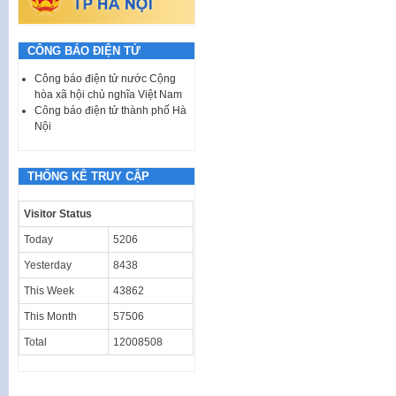
CÔNG BÁO ĐIỆN TỬ
Công báo điện tử nước Cộng
hòa xã hội chủ nghĩa Việt Nam
Công báo điện tử thành phố Hà
Nội
THỐNG KÊ TRUY CẬP
Visitor Status
Today
5206
Yesterday
8438
This Week
43862
This Month
57506
Total
12008508