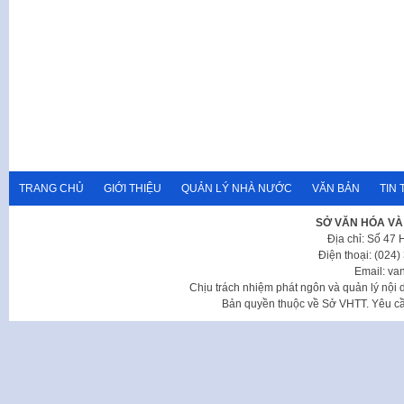
TRANG CHỦ
GIỚI THIỆU
QUẢN LÝ NHÀ NƯỚC
VĂN BẢN
TIN 
SỞ VĂN HÓA VÀ
Địa chỉ: Số 47
Điện thoại: (024
Email: va
Chịu trách nhiệm phát ngôn và quản lý nộ
Bản quyền thuộc về Sở VHTT. Yêu cầu 