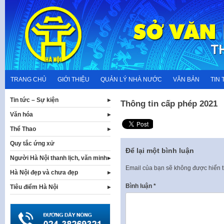
Skip
to
content
TRANG CHỦ
GIỚI THIỆU
QUẢN LÝ NHÀ NƯỚC
VĂN BẢN
TIN 
Tin tức – Sự kiện
Thông tin cấp phép 2021
Văn hóa
Thể Thao
Quy tắc ứng xử
Để lại một bình luận
Người Hà Nội thanh lịch, văn minh
Email của bạn sẽ không được hiển t
Hà Nội đẹp và chưa đẹp
Bình luận
*
Tiêu điểm Hà Nội