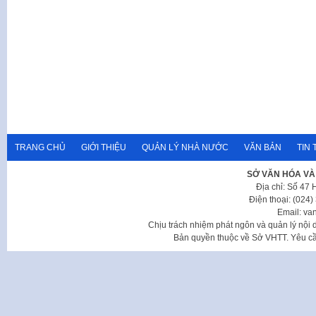
TRANG CHỦ
GIỚI THIỆU
QUẢN LÝ NHÀ NƯỚC
VĂN BẢN
TIN 
SỞ VĂN HÓA VÀ
Địa chỉ: Số 47
Điện thoại: (024
Email: va
Chịu trách nhiệm phát ngôn và quản lý nộ
Bản quyền thuộc về Sở VHTT. Yêu cầu 