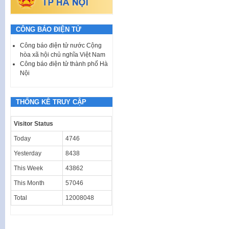
CÔNG BÁO ĐIỆN TỬ
Công báo điện tử nước Cộng
hòa xã hội chủ nghĩa Việt Nam
Công báo điện tử thành phố Hà
Nội
THỐNG KÊ TRUY CẬP
Visitor Status
Today
4746
Yesterday
8438
This Week
43862
This Month
57046
Total
12008048