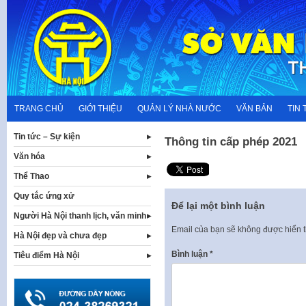
Skip
to
content
TRANG CHỦ
GIỚI THIỆU
QUẢN LÝ NHÀ NƯỚC
VĂN BẢN
TIN 
Tin tức – Sự kiện
Thông tin cấp phép 2021
Văn hóa
Thể Thao
Quy tắc ứng xử
Để lại một bình luận
Người Hà Nội thanh lịch, văn minh
Email của bạn sẽ không được hiển t
Hà Nội đẹp và chưa đẹp
Bình luận
*
Tiêu điểm Hà Nội