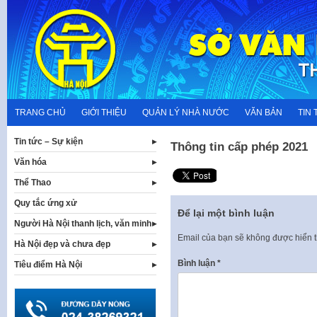
Skip
to
content
TRANG CHỦ
GIỚI THIỆU
QUẢN LÝ NHÀ NƯỚC
VĂN BẢN
TIN 
Tin tức – Sự kiện
Thông tin cấp phép 2021
Văn hóa
Thể Thao
Quy tắc ứng xử
Để lại một bình luận
Người Hà Nội thanh lịch, văn minh
Email của bạn sẽ không được hiển t
Hà Nội đẹp và chưa đẹp
Bình luận
*
Tiêu điểm Hà Nội