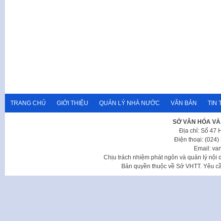
TRANG CHỦ
GIỚI THIỆU
QUẢN LÝ NHÀ NƯỚC
VĂN BẢN
TIN 
SỞ VĂN HÓA VÀ
Địa chỉ: Số 47
Điện thoại: (024
Email: va
Chịu trách nhiệm phát ngôn và quản lý nộ
Bản quyền thuộc về Sở VHTT. Yêu cầu 