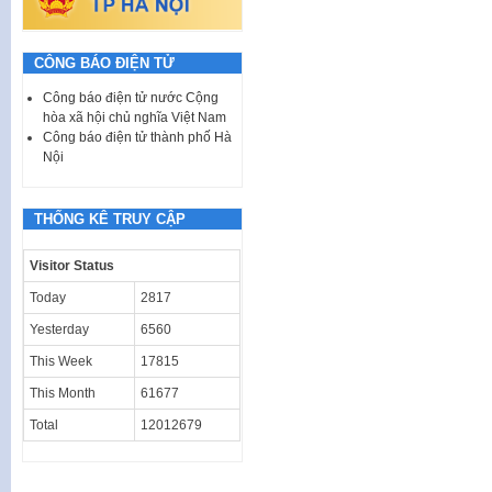
CÔNG BÁO ĐIỆN TỬ
Công báo điện tử nước Cộng
hòa xã hội chủ nghĩa Việt Nam
Công báo điện tử thành phố Hà
Nội
THỐNG KÊ TRUY CẬP
Visitor Status
Today
2817
Yesterday
6560
This Week
17815
This Month
61677
Total
12012679