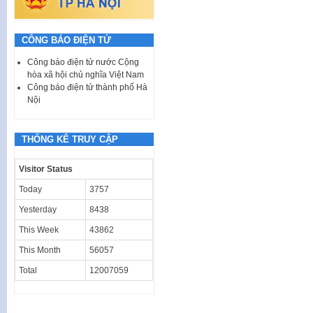
CÔNG BÁO ĐIỆN TỬ
Công báo điện tử nước Cộng
hòa xã hội chủ nghĩa Việt Nam
Công báo điện tử thành phố Hà
Nội
THỐNG KÊ TRUY CẬP
Visitor Status
Today
3757
Yesterday
8438
This Week
43862
This Month
56057
Total
12007059