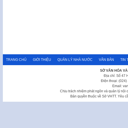
TRANG CHỦ
GIỚI THIỆU
QUẢN LÝ NHÀ NƯỚC
VĂN BẢN
TIN 
SỞ VĂN HÓA VÀ
Địa chỉ: Số 47
Điện thoại: (024
Email: va
Chịu trách nhiệm phát ngôn và quản lý nộ
Bản quyền thuộc về Sở VHTT. Yêu cầu 