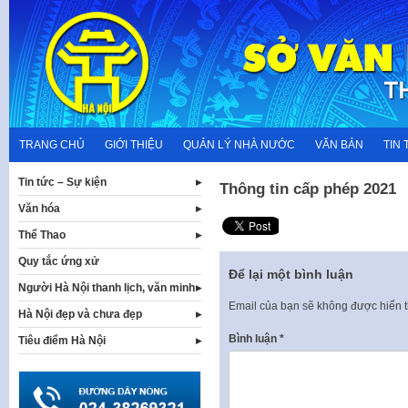
Skip
to
content
TRANG CHỦ
GIỚI THIỆU
QUẢN LÝ NHÀ NƯỚC
VĂN BẢN
TIN 
Tin tức – Sự kiện
Thông tin cấp phép 2021
Văn hóa
Thể Thao
Quy tắc ứng xử
Để lại một bình luận
Người Hà Nội thanh lịch, văn minh
Email của bạn sẽ không được hiển t
Hà Nội đẹp và chưa đẹp
Bình luận
*
Tiêu điểm Hà Nội