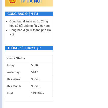
CÔNG BÁO ĐIỆN TỬ
Công báo điện tử nước Cộng
hòa xã hội chủ nghĩa Việt Nam
Công báo điện tử thành phố Hà
Nội
THỐNG KÊ TRUY CẬP
Visitor Status
Today
5326
Yesterday
5147
This Week
33645
This Month
33645
Total
11984647