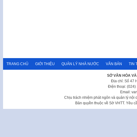
TRANG CHỦ
GIỚI THIỆU
QUẢN LÝ NHÀ NƯỚC
VĂN BẢN
TIN 
SỞ VĂN HÓA VÀ
Địa chỉ: Số 47
Điện thoại: (024
Email: va
Chịu trách nhiệm phát ngôn và quản lý nộ
Bản quyền thuộc về Sở VHTT. Yêu cầu 