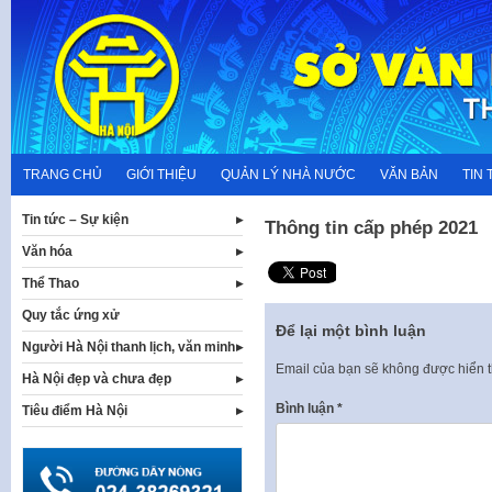
Skip
to
content
TRANG CHỦ
GIỚI THIỆU
QUẢN LÝ NHÀ NƯỚC
VĂN BẢN
TIN 
Tin tức – Sự kiện
Thông tin cấp phép 2021
Văn hóa
Thể Thao
Quy tắc ứng xử
Để lại một bình luận
Người Hà Nội thanh lịch, văn minh
Email của bạn sẽ không được hiển t
Hà Nội đẹp và chưa đẹp
Bình luận
*
Tiêu điểm Hà Nội