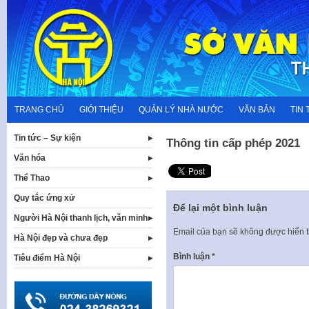
Skip
to
content
TRANG CHỦ
GIỚI THIỆU
QUẢN LÝ NHÀ NƯỚC
VĂN BẢN
TIN 
Tin tức – Sự kiện
Thông tin cấp phép 2021
Văn hóa
Thể Thao
Quy tắc ứng xử
Để lại một bình luận
Người Hà Nội thanh lịch, văn minh
Email của bạn sẽ không được hiển t
Hà Nội đẹp và chưa đẹp
Bình luận
*
Tiêu điểm Hà Nội