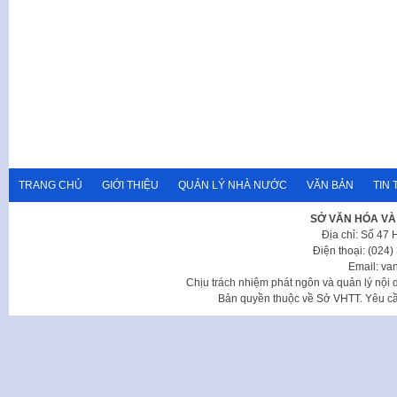
TRANG CHỦ
GIỚI THIỆU
QUẢN LÝ NHÀ NƯỚC
VĂN BẢN
TIN 
SỞ VĂN HÓA VÀ
Địa chỉ: Số 47
Điện thoại: (024
Email: va
Chịu trách nhiệm phát ngôn và quản lý nộ
Bản quyền thuộc về Sở VHTT. Yêu cầu 