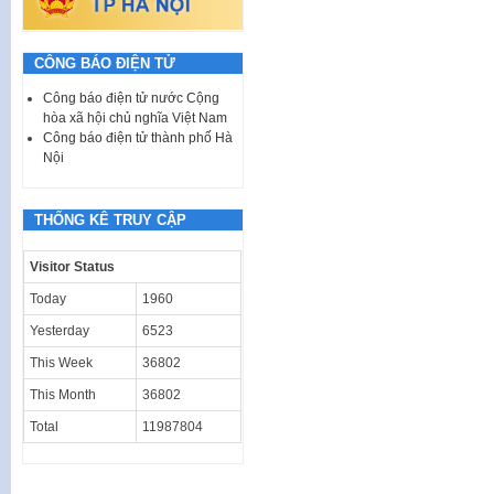
CÔNG BÁO ĐIỆN TỬ
Công báo điện tử nước Cộng
hòa xã hội chủ nghĩa Việt Nam
Công báo điện tử thành phố Hà
Nội
THỐNG KÊ TRUY CẬP
Visitor Status
Today
1960
Yesterday
6523
This Week
36802
This Month
36802
Total
11987804