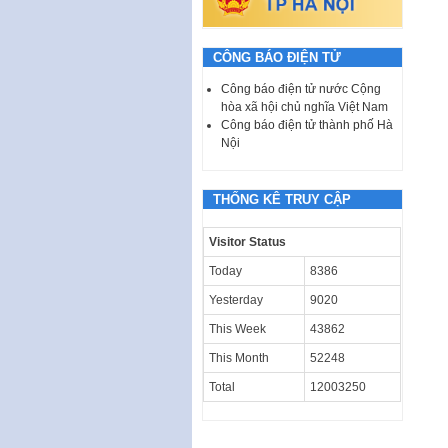
CÔNG BÁO ĐIỆN TỬ
Công báo điện tử nước Cộng
hòa xã hội chủ nghĩa Việt Nam
Công báo điện tử thành phố Hà
Nội
THỐNG KÊ TRUY CẬP
Visitor Status
Today
8386
Yesterday
9020
This Week
43862
This Month
52248
Total
12003250