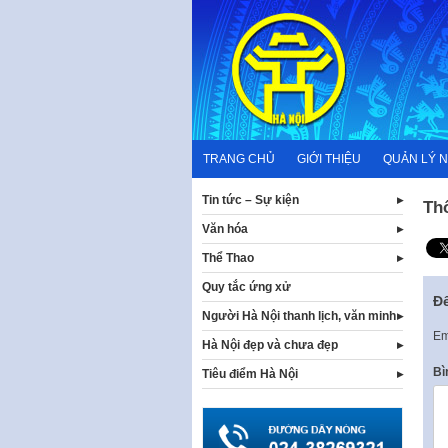
Skip
to
content
TRANG CHỦ
GIỚI THIỆU
QUẢN LÝ 
Tin tức – Sự kiện
Th
Văn hóa
Thể Thao
Quy tắc ứng xử
Để
Người Hà Nội thanh lịch, văn minh
Em
Hà Nội đẹp và chưa đẹp
Bì
Tiêu điểm Hà Nội