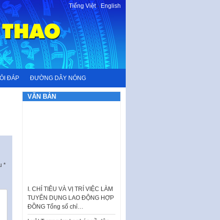
Tiếng Việt
-
English
ỎI ĐÁP
ĐƯỜNG DÂY NÓNG
VĂN BẢN
ấu
*
I. CHỈ TIÊU VÀ VỊ TRÍ VIỆC LÀM
TUYỂN DỤNG LAO ĐỘNG HỢP
ĐỒNG Tổng số chỉ…
Luật Tương trợ tư pháp về dân