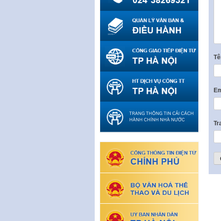
T
Em
Tr