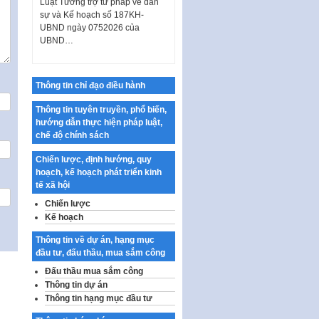
sự và Kế hoạch số 187KH-
UBND ngày 0752026 của
UBND…
Ban hành Danh mục vị trí khai
thác quảng cáo trên địa bàn
thành phố Hà Nội
Thông tin chỉ đạo điều hành
Kế hoạch Tổ chức Cuộc thi
Thông tin tuyên truyền, phổ biến,
chính luận về bảo vệ nền tảng tư
hướng dẫn thực hiện pháp luật,
tưởng của Đảng…
chế độ chính sách
Công bố công khai dự toán kinh
phí xây dựng pháp luật, hoàn
Chiến lược, định hướng, quy
thiện thể chế, chính…
hoạch, kế hoạch phát triển kinh
tế xã hội
Quy định về nghiên cứu, ứng
Chiến lược
dụng khoa học, công nghệ, đổi
Kế hoạch
mới sáng tạo và chuyển…
Quy định chi tiết và hướng dẫn
Thông tin về dự án, hạng mục
thi hành một số điều của Luật Lý
đầu tư, đấu thầu, mua sắm công
lịch tư…
Đấu thầu mua sắm công
Thông tin dự án
Sửa đổi, bổ sung một số nội
Thông tin hạng mục đầu tư
dung tại Nghị quyết số 30/NQ-
CP ngày 24 tháng 02…