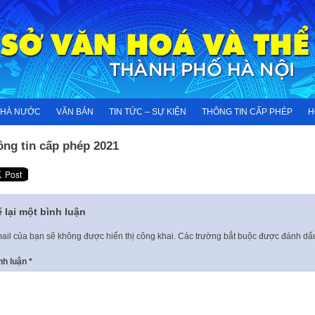
NHÀ NƯỚC
VĂN BẢN
TIN TỨC – SỰ KIỆN
THÔNG TIN CẤP PHÉP
H
ông tin cấp phép 2021
 lại một bình luận
ail của bạn sẽ không được hiển thị công khai.
Các trường bắt buộc được đánh d
nh luận
*