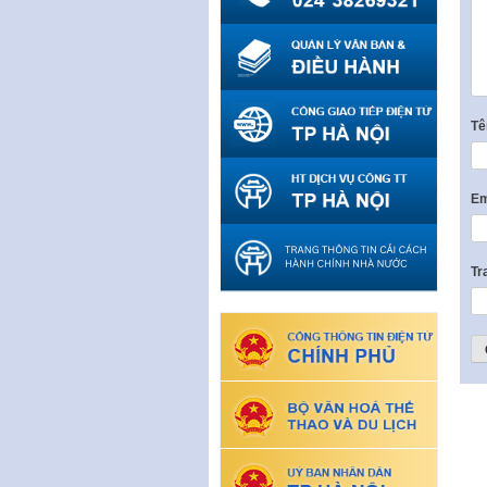
T
Em
Tr