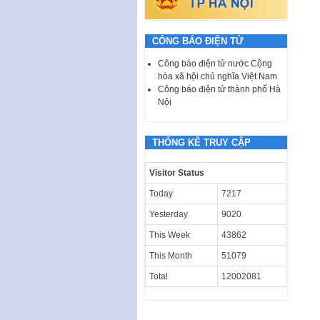
CÔNG BÁO ĐIỆN TỬ
Công báo điện tử nước Cộng
hòa xã hội chủ nghĩa Việt Nam
Công báo điện tử thành phố Hà
Nội
THỐNG KÊ TRUY CẬP
Visitor Status
Today
7217
Yesterday
9020
This Week
43862
This Month
51079
Total
12002081