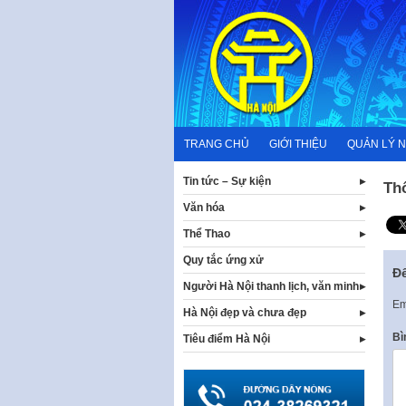
Skip
to
content
TRANG CHỦ
GIỚI THIỆU
QUẢN LÝ 
Tin tức – Sự kiện
Th
Văn hóa
Thể Thao
Quy tắc ứng xử
Để
Người Hà Nội thanh lịch, văn minh
Em
Hà Nội đẹp và chưa đẹp
Bì
Tiêu điểm Hà Nội