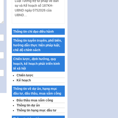
sự và Kế hoạch số 187KH-
UBND ngày 0752026 của
UBND…
Ban hành Danh mục vị trí khai
thác quảng cáo trên địa bàn
thành phố Hà Nội
Thông tin chỉ đạo điều hành
Kế hoạch Tổ chức Cuộc thi
Thông tin tuyên truyền, phổ biến,
chính luận về bảo vệ nền tảng tư
hướng dẫn thực hiện pháp luật,
tưởng của Đảng…
chế độ chính sách
Công bố công khai dự toán kinh
phí xây dựng pháp luật, hoàn
Chiến lược, định hướng, quy
thiện thể chế, chính…
hoạch, kế hoạch phát triển kinh
tế xã hội
Quy định về nghiên cứu, ứng
Chiến lược
dụng khoa học, công nghệ, đổi
Kế hoạch
mới sáng tạo và chuyển…
Quy định chi tiết và hướng dẫn
Thông tin về dự án, hạng mục
thi hành một số điều của Luật Lý
đầu tư, đấu thầu, mua sắm công
lịch tư…
Đấu thầu mua sắm công
Thông tin dự án
Sửa đổi, bổ sung một số nội
Thông tin hạng mục đầu tư
dung tại Nghị quyết số 30/NQ-
CP ngày 24 tháng 02…