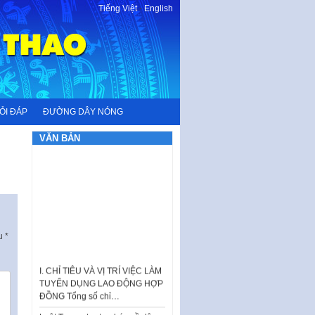
Tiếng Việt
-
English
ỎI ĐÁP
ĐƯỜNG DÂY NÓNG
VĂN BẢN
ấu
*
I. CHỈ TIÊU VÀ VỊ TRÍ VIỆC LÀM
TUYỂN DỤNG LAO ĐỘNG HỢP
ĐỒNG Tổng số chỉ…
Luật Tương trợ tư pháp về dân