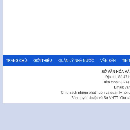
TRANG CHỦ
GIỚI THIỆU
QUẢN LÝ NHÀ NƯỚC
VĂN BẢN
TIN 
SỞ VĂN HÓA VÀ
Địa chỉ: Số 47
Điện thoại: (024
Email: va
Chịu trách nhiệm phát ngôn và quản lý nộ
Bản quyền thuộc về Sở VHTT. Yêu cầu 