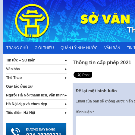
Skip
to
content
TRANG CHỦ
GIỚI THIỆU
QUẢN LÝ NHÀ NƯỚC
VĂN BẢN
TIN 
Tin tức – Sự kiện
Thông tin cấp phép 2021
Văn hóa
Thể Thao
Quy tắc ứng xử
Để lại một bình luận
Người Hà Nội thanh lịch, văn minh
Email của bạn sẽ không được hiển t
Hà Nội đẹp và chưa đẹp
Bình luận
*
Tiêu điểm Hà Nội