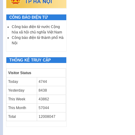
CÔNG BÁO ĐIỆN TỬ
Công báo điện tử nước Cộng
hòa xã hội chủ nghĩa Việt Nam
Công báo điện tử thành phố Hà
Nội
THỐNG KÊ TRUY CẬP
Visitor Status
Today
4744
Yesterday
8438
This Week
43862
This Month
57044
Total
12008047