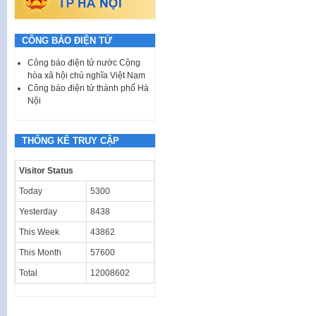
CÔNG BÁO ĐIỆN TỬ
Công báo điện tử nước Cộng
hòa xã hội chủ nghĩa Việt Nam
Công báo điện tử thành phố Hà
Nội
THỐNG KÊ TRUY CẬP
Visitor Status
Today
5300
Yesterday
8438
This Week
43862
This Month
57600
Total
12008602