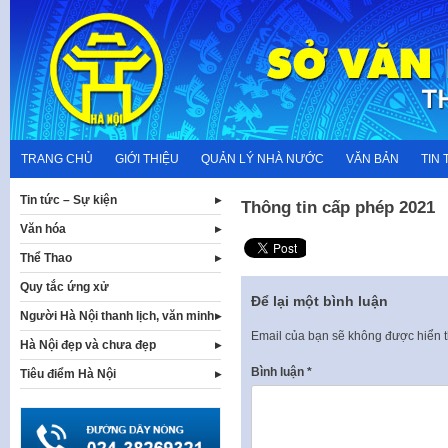
Skip
to
content
TRANG CHỦ
GIỚI THIỆU
QUẢN LÝ NHÀ NƯỚC
VĂN BẢN
TIN 
Tin tức – Sự kiện
Thông tin cấp phép 2021
Văn hóa
Thể Thao
Quy tắc ứng xử
Để lại một bình luận
Người Hà Nội thanh lịch, văn minh
Email của bạn sẽ không được hiển t
Hà Nội đẹp và chưa đẹp
Bình luận
*
Tiêu điểm Hà Nội