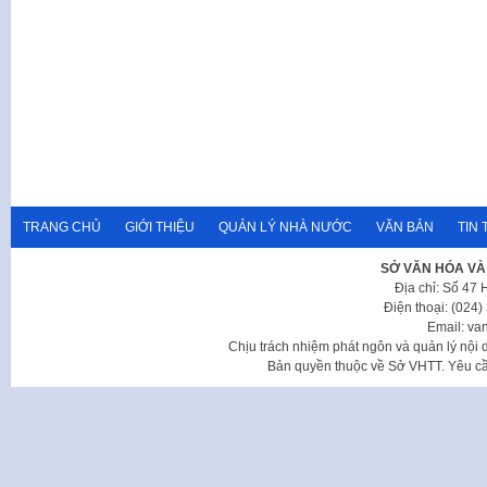
TRANG CHỦ
GIỚI THIỆU
QUẢN LÝ NHÀ NƯỚC
VĂN BẢN
TIN 
SỞ VĂN HÓA VÀ
Địa chỉ: Số 47
Điện thoại: (024
Email: va
Chịu trách nhiệm phát ngôn và quản lý nộ
Bản quyền thuộc về Sở VHTT. Yêu cầu 