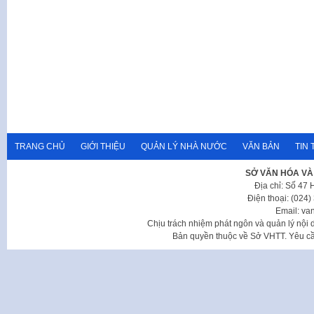
TRANG CHỦ
GIỚI THIỆU
QUẢN LÝ NHÀ NƯỚC
VĂN BẢN
TIN 
SỞ VĂN HÓA VÀ
Địa chỉ: Số 47
Điện thoại: (024
Email: va
Chịu trách nhiệm phát ngôn và quản lý nộ
Bản quyền thuộc về Sở VHTT. Yêu cầu 