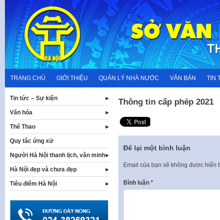
Skip
to
content
TRANG CHỦ
GIỚI THIỆU
QUẢN LÝ NHÀ NƯỚC
VĂN BẢN
TIN 
Tin tức – Sự kiện
Thông tin cấp phép 2021
Văn hóa
Thể Thao
Quy tắc ứng xử
Để lại một bình luận
Người Hà Nội thanh lịch, văn minh
Email của bạn sẽ không được hiển t
Hà Nội đẹp và chưa đẹp
Bình luận
*
Tiêu điểm Hà Nội