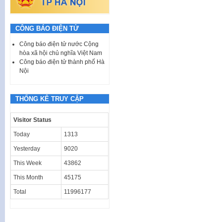
CÔNG BÁO ĐIỆN TỬ
Công báo điện tử nước Cộng
hòa xã hội chủ nghĩa Việt Nam
Công báo điện tử thành phố Hà
Nội
THỐNG KÊ TRUY CẬP
Visitor Status
Today
1313
Yesterday
9020
This Week
43862
This Month
45175
Total
11996177