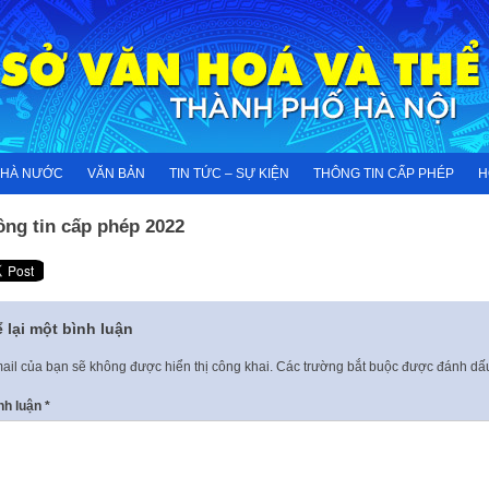
NHÀ NƯỚC
VĂN BẢN
TIN TỨC – SỰ KIỆN
THÔNG TIN CẤP PHÉP
H
ông tin cấp phép 2022
 lại một bình luận
ail của bạn sẽ không được hiển thị công khai.
Các trường bắt buộc được đánh d
nh luận
*