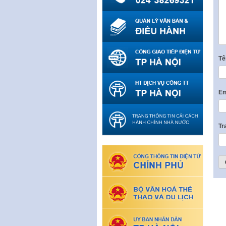
T
Em
Tr