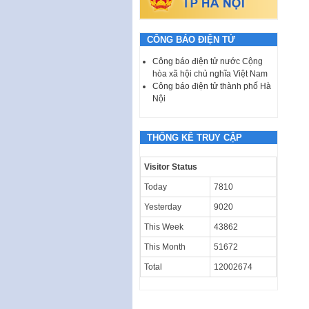
CÔNG BÁO ĐIỆN TỬ
Công báo điện tử nước Cộng
hòa xã hội chủ nghĩa Việt Nam
Công báo điện tử thành phố Hà
Nội
THỐNG KÊ TRUY CẬP
Visitor Status
Today
7810
Yesterday
9020
This Week
43862
This Month
51672
Total
12002674