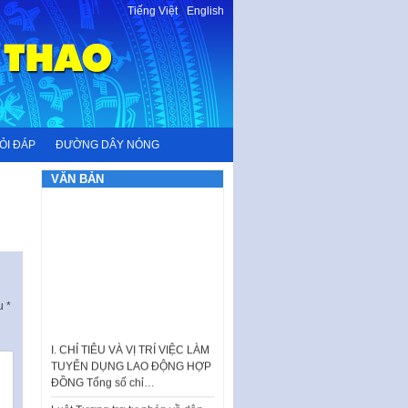
Tiếng Việt
-
English
ỎI ĐÁP
ĐƯỜNG DÂY NÓNG
VĂN BẢN
ấu
*
I. CHỈ TIÊU VÀ VỊ TRÍ VIỆC LÀM
TUYỂN DỤNG LAO ĐỘNG HỢP
ĐỒNG Tổng số chỉ…
Luật Tương trợ tư pháp về dân