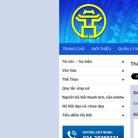
Skip
to
content
TRANG CHỦ
GIỚI THIỆU
QUẢN LÝ 
Tin tức – Sự kiện
Th
Văn hóa
Thể Thao
Quy tắc ứng xử
Để
Người Hà Nội thanh lịch, văn minh
Em
Hà Nội đẹp và chưa đẹp
Bì
Tiêu điểm Hà Nội