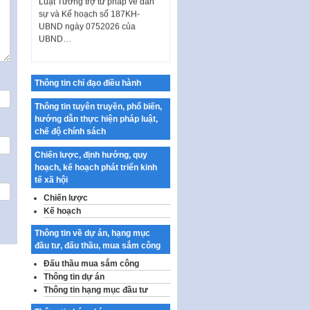
sự và Kế hoạch số 187KH-
UBND ngày 0752026 của
UBND…
Ban hành Danh mục vị trí khai
thác quảng cáo trên địa bàn
thành phố Hà Nội
Thông tin chỉ đạo điều hành
Kế hoạch Tổ chức Cuộc thi
Thông tin tuyên truyền, phổ biến,
chính luận về bảo vệ nền tảng tư
hướng dẫn thực hiện pháp luật,
tưởng của Đảng…
chế độ chính sách
Công bố công khai dự toán kinh
phí xây dựng pháp luật, hoàn
Chiến lược, định hướng, quy
thiện thể chế, chính…
hoạch, kế hoạch phát triển kinh
tế xã hội
Quy định về nghiên cứu, ứng
Chiến lược
dụng khoa học, công nghệ, đổi
Kế hoạch
mới sáng tạo và chuyển…
Quy định chi tiết và hướng dẫn
Thông tin về dự án, hạng mục
thi hành một số điều của Luật Lý
đầu tư, đấu thầu, mua sắm công
lịch tư…
Đấu thầu mua sắm công
Thông tin dự án
Sửa đổi, bổ sung một số nội
Thông tin hạng mục đầu tư
dung tại Nghị quyết số 30/NQ-
CP ngày 24 tháng 02…