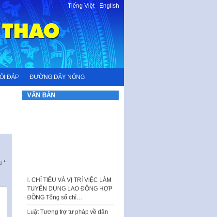
Tiếng Việt
-
English
ỎI ĐÁP
ĐƯỜNG DÂY NÓNG
VĂN BẢN
ấu
*
I. CHỈ TIÊU VÀ VỊ TRÍ VIỆC LÀM
TUYỂN DỤNG LAO ĐỘNG HỢP
ĐỒNG Tổng số chỉ…
Luật Tương trợ tư pháp về dân
sự và Kế hoạch số 187KH-