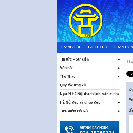
Skip
to
content
TRANG CHỦ
GIỚI THIỆU
QUẢN LÝ 
Tin tức – Sự kiện
Th
Văn hóa
Thể Thao
Quy tắc ứng xử
Để
Người Hà Nội thanh lịch, văn minh
Em
Hà Nội đẹp và chưa đẹp
Bì
Tiêu điểm Hà Nội