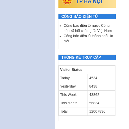
CÔNG BÁO ĐIỆN TỬ
Công báo điện tử nước Cộng
hòa xã hội chủ nghĩa Việt Nam
Công báo điện tử thành phố Hà
Nội
THỐNG KÊ TRUY CẬP
Visitor Status
Today
4534
Yesterday
8438
This Week
43862
This Month
56834
Total
12007836