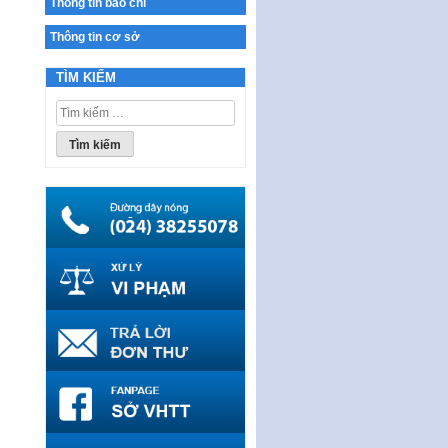
Thông tin báo chí
Ban hành Chương trình hành
động của Chính phủ thực hiện
Thông tin cơ sở
Nghị quyết số 02-NQ/TW ngày
17…
TÌM KIẾM
THÔNG BÁO Tuyển dụng lao
Tìm
động hợp đồng theo Nghị định
kiếm
số 111/2022/NĐ-CP ngày
cho:
30/12/2022 của Chính…
Sửa đổi, bổ sung một số điều
của Thông tư số 320/2016/TT-
BTC của Bộ trưởng Bộ Tài…
Quy định về quản lý website
thương mại điện tử
Nghị quyết quy định điều kiện,
thủ tục tặng, thu hồi danh hiệu
"Công dân danh dự…
Nghị quyết quy định một số
chính sách thúc đẩy nghiên cứu
khoa học, phát triển công…
Nghị quyết công bố Nghị quyết
quy phạm pháp luật của HĐND